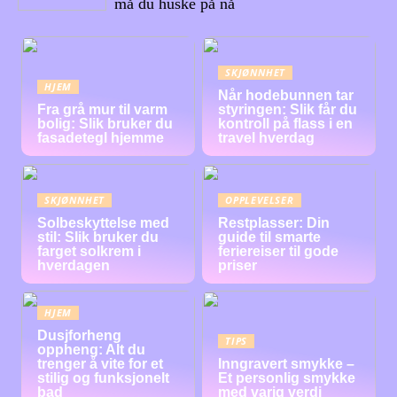
må du huske på nå
SKJØNNHET
HJEM
Når hodebunnen tar
Fra grå mur til varm
styringen: Slik får du
bolig: Slik bruker du
kontroll på flass i en
fasadetegl hjemme
travel hverdag
SKJØNNHET
OPPLEVELSER
Solbeskyttelse med
Restplasser: Din
stil: Slik bruker du
guide til smarte
farget solkrem i
feriereiser til gode
hverdagen
priser
HJEM
Dusjforheng
TIPS
oppheng: Alt du
trenger å vite for et
Inngravert smykke –
stilig og funksjonelt
Et personlig smykke
bad
med varig verdi