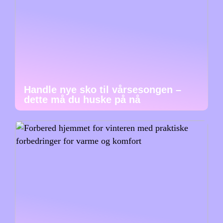
Handle nye sko til vårsesongen –
dette må du huske på nå