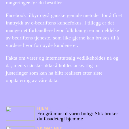
rangeringer før du bestiller.
Facebook tilbyr også ganske geniale metoder for å få et
inntrykk av e-bedriftens kundefokus. I tillegg er det
mange nettforhandlere hvor folk kan gi en anmeldelse
av bedriftens tjeneste, som like gjerne kan brukes til å
vurdere hvor fornøyde kundene er.
Fakta om varer og internettutsalg vedlikeholdes nå og
da, men vi ønsker ikke å holdes ansvarlig for
justeringer som kan ha blitt realisert etter siste
oppdatering av våre data.
HJEM
11/06/2026
Fra grå mur til varm bolig: Slik bruker
du fasadetegl hjemme
SKJØNNHET
27/02/2026