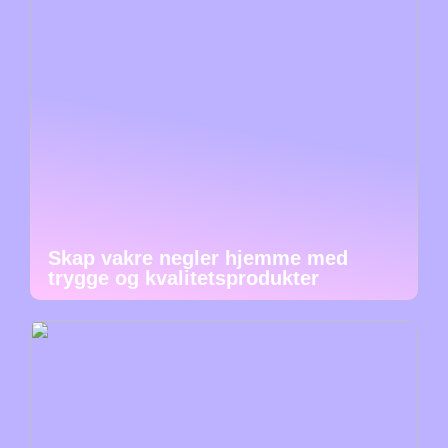
Skap vakre negler hjemme med
trygge og kvalitetsprodukter