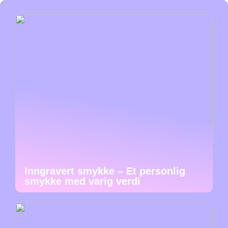
Inngravert smykke – Et personlig
smykke med varig verdi