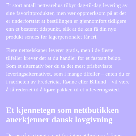
Et stort antall nettvarehus tilbyr dag-til-dag levering av
sine favorittprodukter, men vær oppmerksom på at det
er underforstått at bestillingen er gjennomført tidligere
enn et bestemt tidspunkt, slik at de kan få din nye
produkt sendes før lagerpersonalet får fri.
Flere nettselskaper leverer gratis, men i de fleste
tilfeller krever det at du handler for et fastsatt beløp.
Som et alternativ bør du ta det mest prisbevisste
leveringsalternativet, som i mange tilfeller – enten du er
i nærheten av Fredericia, Rønne eller Billund – vil være
å få rederiet til å kjøre pakken til et utleveringssted.
Et kjennetegn som nettbutikken
anerkjenner dansk lovgivning
Det er nå ekstremt smart for internettbrukere å finne