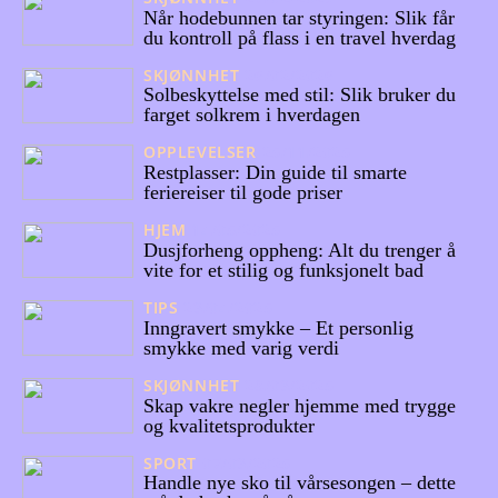
Når hodebunnen tar styringen: Slik får
du kontroll på flass i en travel hverdag
SKJØNNHET
26/02/2026
Solbeskyttelse med stil: Slik bruker du
farget solkrem i hverdagen
OPPLEVELSER
25/11/2025
Restplasser: Din guide til smarte
feriereiser til gode priser
HJEM
14/05/2025
Dusjforheng oppheng: Alt du trenger å
vite for et stilig og funksjonelt bad
TIPS
23/04/2025
Inngravert smykke – Et personlig
smykke med varig verdi
SKJØNNHET
28/03/2025
Skap vakre negler hjemme med trygge
og kvalitetsprodukter
SPORT
07/03/2025
Handle nye sko til vårsesongen – dette