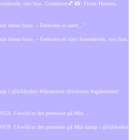
restående, sier hun. Gratulerer💕 📸: Frode Hansen,
tt første barn. – Fødselen er nært…”
 første barn. – Fødselen er nært forestående, sier hun.
amp i @kildenkrs #riksteatret @oslonye #agderteater
d VGS. I kveld er det premiere på Min …
d VGS. I kveld er det premiere på Min kamp i @kildenkrs