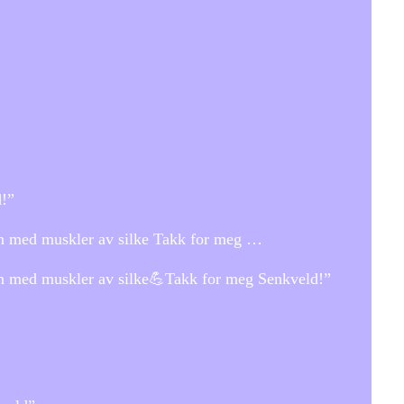
d!”
ian med muskler av silke Takk for meg …
an med muskler av silke💪Takk for meg Senkveld!”