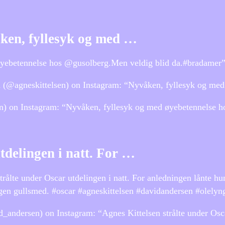
ken, fyllesyk og med …
øyebetennelse hos @gusolberg.Men veldig blid da.#bradamer
 (@agneskittelsen) on Instagram: “Nyvåken, fyllesyk og me
n) on Instagram: “Nyvåken, fyllesyk og med øyebetennelse 
tdelingen i natt. For …
rålte under Oscar utdelingen i natt. For anledningen lånte 
 egen gullsmed. #oscar #agneskittelsen #davidandersen #olelyn
dersen) on Instagram: “Agnes Kittelsen strålte under Oscar