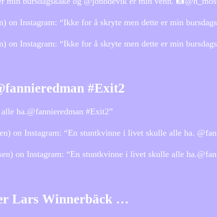
tte er min bursdagskake og @jonbdevik er min venn. 📸@h_mo
) on Instagram: “Ikke for å skryte men dette er min bursda
n) on Instagram: “Ikke for å skryte men dette er min burs
. @fannieredman #Exit2
le alle ha.@fannieredman #Exit2”
) on Instagram: “En stuntkvinne i livet skulle alle ha. @fa
n) on Instagram: “En stuntkvinne i livet skulle alle ha.@fa
iker Lars Winnerbäck …