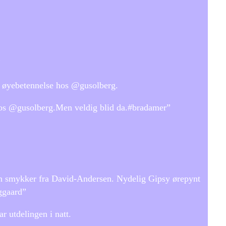
”
d øyebetennelse hos @gusolberg.
hos @gusolberg.Men veldig blid da.#bradamer”
hun smykker fra David-Andersen. Nydelig Gipsy ørepynt
ggaard”
 utdelingen i natt.