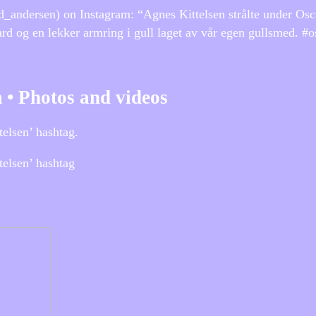
dersen) on Instagram: “Agnes Kittelsen strålte under Oscar
d og en lekker armring i gull laget av vår egen gullsmed. #
 • Photos and videos
elsen’ hashtag.
telsen’ hashtag