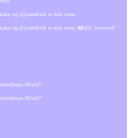
svold”
gskake og @jonbdevik er min venn.
dagskake og @jonbdevik er min venn. 📸@h_mosvold”
nnieredman #Exit2”
nnieredman #Exit2”