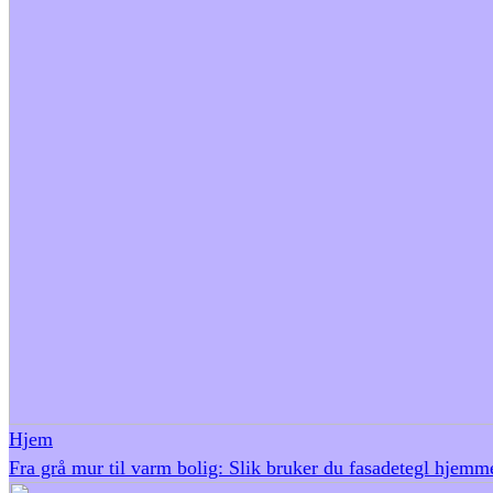
Hjem
Fra grå mur til varm bolig: Slik bruker du fasadetegl hjemm