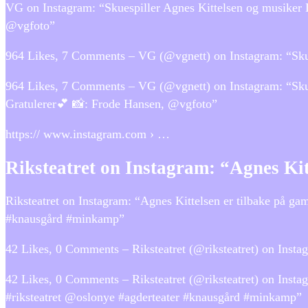
VG on Instagram: “Skuespiller Agnes Kittelsen og musiker La
@vgfoto”
964 Likes, 7 Comments – VG (@vgnett) on Instagram: “Skues
964 Likes, 7 Comments – VG (@vgnett) on Instagram: “Skuesp
Gratulerer💕 📸: Frode Hansen, @vgfoto”
https:// www.instagram.com › …
Riksteatret on Instagram: “Agnes Kit
Riksteatret on Instagram: “Agnes Kittelsen er tilbake på g
#knausgård #minkamp”
42 Likes, 0 Comments – Riksteatret (@riksteatret) on Insta
42 Likes, 0 Comments – Riksteatret (@riksteatret) on Insta
#riksteatret @oslonye #agderteater #knausgård #minkamp”