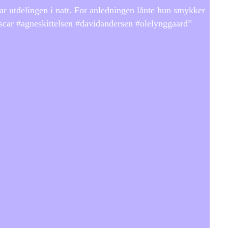
 utdelingen i natt. For anledningen lånte hun smykker
oscar #agneskittelsen #davidandersen #olelynggaard”