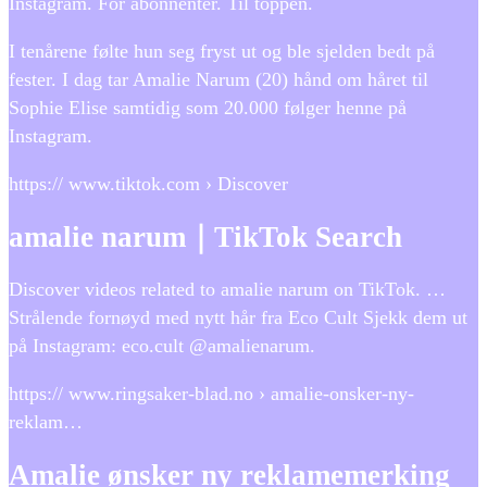
Instagram. For abonnenter. Til toppen.
I tenårene følte hun seg fryst ut og ble sjelden bedt på
fester. I dag tar Amalie Narum (20) hånd om håret til
Sophie Elise samtidig som 20.000 følger henne på
Instagram.
https:// www.tiktok.com › Discover
amalie narum｜TikTok Search
Discover videos related to amalie narum on TikTok. …
Strålende fornøyd med nytt hår fra Eco Cult Sjekk dem ut
på Instagram: eco.cult @amalienarum.
https:// www.ringsaker-blad.no › amalie-onsker-ny-
reklam…
Amalie ønsker ny reklamemerking