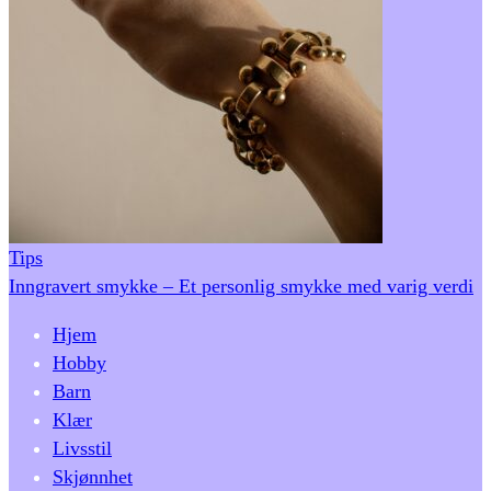
Tips
Inngravert smykke – Et personlig smykke med varig verdi
Hjem
Hobby
Barn
Klær
Livsstil
Skjønnhet