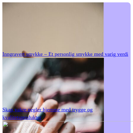
Inngravert smykke – Et personlig smykke med varig verdi
Skap vakre negler hjemme med trygge og
kvalitetsprodukter