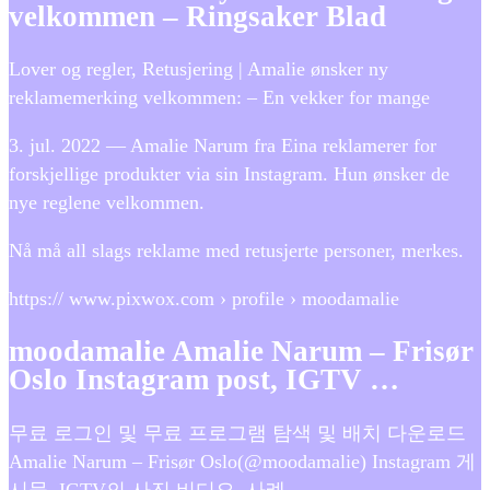
velkommen – Ringsaker Blad
Lover og regler, Retusjering | Amalie ønsker ny
reklamemerking velkommen: – En vekker for mange
3. jul. 2022 — Amalie Narum fra Eina reklamerer for
forskjellige produkter via sin Instagram. Hun ønsker de
nye reglene velkommen.
Nå må all slags reklame med retusjerte personer, merkes.
https:// www.pixwox.com › profile › moodamalie
moodamalie Amalie Narum – Frisør
Oslo Instagram post, IGTV …
무료 로그인 및 무료 프로그램 탐색 및 배치 다운로드
Amalie Narum – Frisør Oslo(@moodamalie) Instagram 게
시물, IGTV의 사진 비디오, 사례.