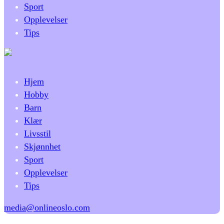
Sport
Opplevelser
Tips
Hjem
Hobby
Barn
Klær
Livsstil
Skjønnhet
Sport
Opplevelser
Tips
media@onlineoslo.com