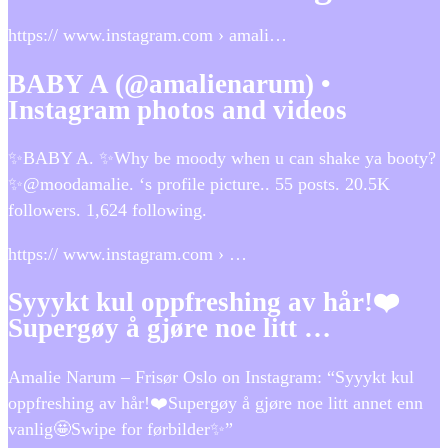
https:// www.instagram.com › amali…
BABY A (@amalienarum) •
Instagram photos and videos
✨BABY A. ✨Why be moody when u can shake ya booty?
✨@moodamalie. ‘s profile picture.. 55 posts. 20.5K
followers. 1,624 following.
https:// www.instagram.com › …
Syyykt kul oppfreshing av hår!❤️
Supergøy å gjøre noe litt …
Amalie Narum – Frisør Oslo on Instagram: “Syyykt kul
oppfreshing av hår!❤️Supergøy å gjøre noe litt annet enn
vanlig🤩Swipe for førbilder✨”