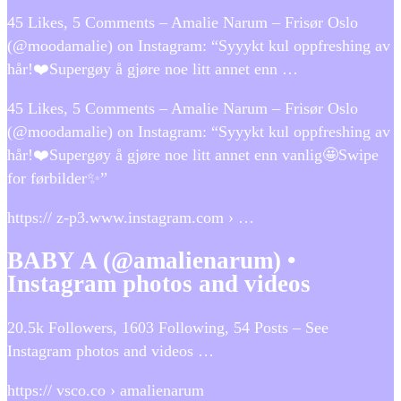
45 Likes, 5 Comments – Amalie Narum – Frisør Oslo
(@moodamalie) on Instagram: “Syyykt kul oppfreshing av
hår!❤️Supergøy å gjøre noe litt annet enn …
45 Likes, 5 Comments – Amalie Narum – Frisør Oslo
(@moodamalie) on Instagram: “Syyykt kul oppfreshing av
hår!❤️Supergøy å gjøre noe litt annet enn vanlig🤩Swipe
for førbilder✨”
https:// z-p3.www.instagram.com › …
BABY A (@amalienarum) •
Instagram photos and videos
20.5k Followers, 1603 Following, 54 Posts – See
Instagram photos and videos …
https:// vsco.co › amalienarum