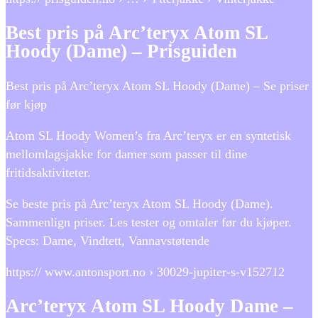
Best pris på Arc’teryx Atom SL
Hoody (Dame) – Prisguiden
Best pris på Arc’teryx Atom SL Hoody (Dame) – Se priser
før kjøp
Atom SL Hoody Women’s fra Arc’teryx er en syntetisk
mellomlagsjakke for damer som passer til dine
fritidsaktiviteter.
Se beste pris på Arc’teryx Atom SL Hoody (Dame).
Sammenlign priser. Les tester og omtaler før du kjøper.
Specs: Dame, Vindtett, Vannavstøtende
https:// www.antonsport.no › 30029-jupiter-s-v152712
Arc’teryx Atom SL Hoody Dame –