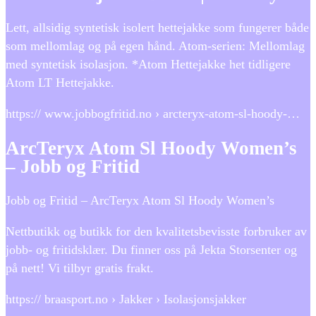
Lett, allsidig syntetisk isolert hettejakke som fungerer både
som mellomlag og på egen hånd. Atom-serien: Mellomlag
med syntetisk isolasjon. *Atom Hettejakke het tidligere
Atom LT Hettejakke.
https:// www.jobbogfritid.no › arcteryx-atom-sl-hoody-…
ArcTeryx Atom Sl Hoody Women’s
– Jobb og Fritid
Jobb og Fritid – ArcTeryx Atom Sl Hoody Women’s
Nettbutikk og butikk for den kvalitetsbevisste forbruker av
jobb- og fritidsklær. Du finner oss på Jekta Storsenter og
på nett! Vi tilbyr gratis frakt.
https:// braasport.no › Jakker › Isolasjonsjakker