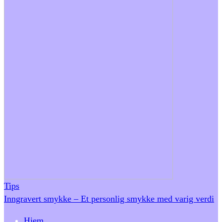
Tips
Inngravert smykke – Et personlig smykke med varig verdi
Hjem