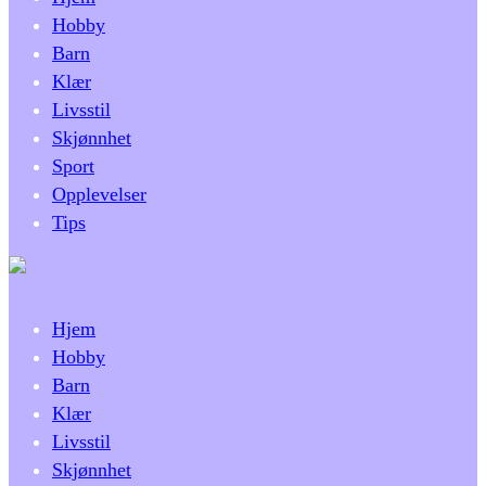
Hobby
Barn
Klær
Livsstil
Skjønnhet
Sport
Opplevelser
Tips
Hjem
Hobby
Barn
Klær
Livsstil
Skjønnhet