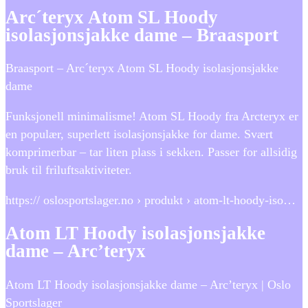
Arc´teryx Atom SL Hoody
isolasjonsjakke dame – Braasport
Braasport – Arc´teryx Atom SL Hoody isolasjonsjakke
dame
Funksjonell minimalisme! Atom SL Hoody fra Arcteryx er
en populær, superlett isolasjonsjakke for dame. Svært
komprimerbar – tar liten plass i sekken. Passer for allsidig
bruk til friluftsaktiviteter.
https:// oslosportslager.no › produkt › atom-lt-hoody-iso…
Atom LT Hoody isolasjonsjakke
dame – Arc’teryx
Atom LT Hoody isolasjonsjakke dame – Arc’teryx | Oslo
Sportslager