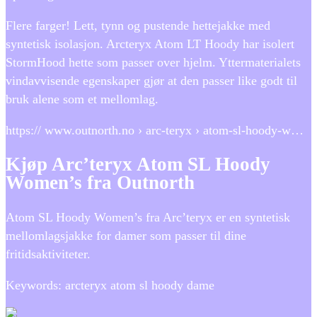
Flere farger! Lett, tynn og pustende hettejakke med
syntetisk isolasjon. Arcteryx Atom LT Hoody har isolert
StormHood hette som passer over hjelm. Yttermaterialets
vindavvisende egenskaper gjør at den passer like godt til
bruk alene som et mellomlag.
https:// www.outnorth.no › arc-teryx › atom-sl-hoody-w…
Kjøp Arc’teryx Atom SL Hoody
Women’s fra Outnorth
Atom SL Hoody Women’s fra Arc’teryx er en syntetisk
mellomlagsjakke for damer som passer til dine
fritidsaktiviteter.
Keywords: arcteryx atom sl hoody dame