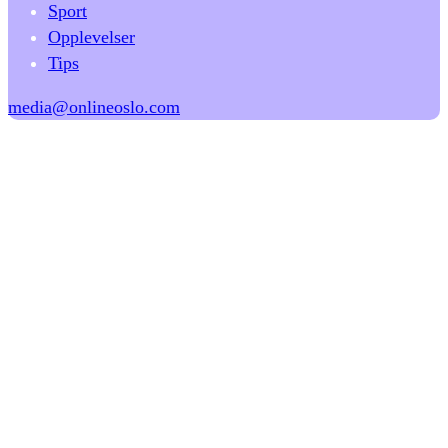
Sport
Opplevelser
Tips
media@onlineoslo.com