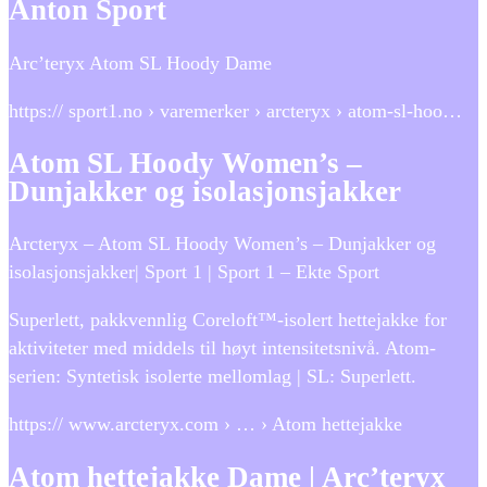
Anton Sport
Arc’teryx Atom SL Hoody Dame
https:// sport1.no › varemerker › arcteryx › atom-sl-hoo…
Atom SL Hoody Women’s –
Dunjakker og isolasjonsjakker
Arcteryx – Atom SL Hoody Women’s – Dunjakker og
isolasjonsjakker| Sport 1 | Sport 1 – Ekte Sport
Superlett, pakkvennlig Coreloft™-isolert hettejakke for
aktiviteter med middels til høyt intensitetsnivå. Atom-
serien: Syntetisk isolerte mellomlag | SL: Superlett.
https:// www.arcteryx.com › … › Atom hettejakke
Atom hettejakke Dame | Arc’teryx