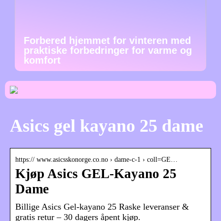
Forbered hjemmet for vinteren med
praktiske forbedringer for varme og
komfort
Asics gel kayano 25 dame
https:// www.asicsskonorge.co.no › dame-c-1 › coll=GE…
Kjøp Asics GEL-Kayano 25
Dame
Billige Asics Gel-kayano 25 Raske leveranser &
gratis retur – 30 dagers åpent kjøp.