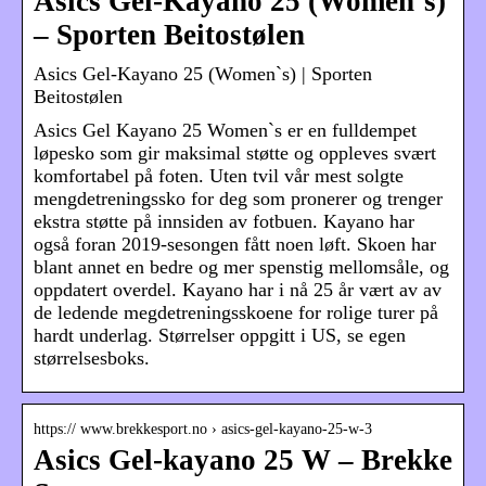
Asics Gel-Kayano 25 (Women`s)
– Sporten Beitostølen
Asics Gel-Kayano 25 (Women`s) | Sporten
Beitostølen
Asics Gel Kayano 25 Women`s er en fulldempet
løpesko som gir maksimal støtte og oppleves svært
komfortabel på foten. Uten tvil vår mest solgte
mengdetreningssko for deg som pronerer og trenger
ekstra støtte på innsiden av fotbuen. Kayano har
også foran 2019-sesongen fått noen løft. Skoen har
blant annet en bedre og mer spenstig mellomsåle, og
oppdatert overdel. Kayano har i nå 25 år vært av av
de ledende megdetreningsskoene for rolige turer på
hardt underlag. Størrelser oppgitt i US, se egen
størrelsesboks.
https:// www.brekkesport.no › asics-gel-kayano-25-w-3
Asics Gel-kayano 25 W – Brekke