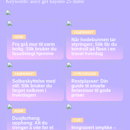
Keywords: asics gel kayano 25 dame
SKJØNNHET
HJEM
Når hodebunnen tar
Fra grå mur til varm
styringen: Slik får du
bolig: Slik bruker du
kontroll på flass i en
fasadetegl hjemme
travel hverdag
SKJØNNHET
OPPLEVELSER
Solbeskyttelse med
Restplasser: Din
stil: Slik bruker du
guide til smarte
farget solkrem i
feriereiser til gode
hverdagen
priser
HJEM
Dusjforheng
TIPS
oppheng: Alt du
trenger å vite for et
Inngravert smykke –