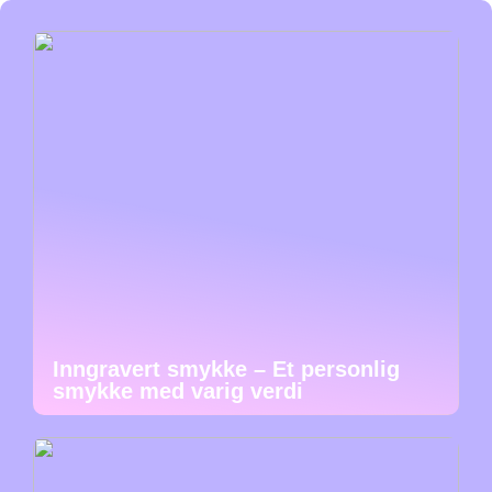
Inngravert smykke – Et personlig
smykke med varig verdi