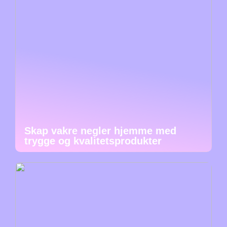
Skap vakre negler hjemme med
trygge og kvalitetsprodukter