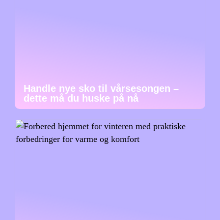
Handle nye sko til vårsesongen –
dette må du huske på nå