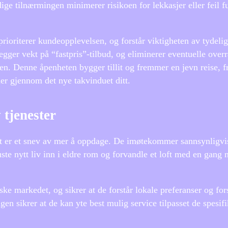
undige tilnærmingen minimerer risikoen for lekkasjer eller feil 
ioriterer kundeopplevelsen, og forstår viktigheten av tydelig
gger vekt på “fastpris”-tilbud, og eliminerer eventuelle overr
en. Denne åpenheten bygger tillit og fremmer en jevn reise, f
mer gjennom det nye takvinduet ditt.
 tjenester
det er et snev av mer å oppdage. De imøtekommer sannsynligvi
uste nytt liv inn i eldre rom og forvandle et loft med en gang 
rske markedet, og sikrer at de forstår lokale preferanser og for
gen sikrer at de kan yte best mulig service tilpasset de spesif