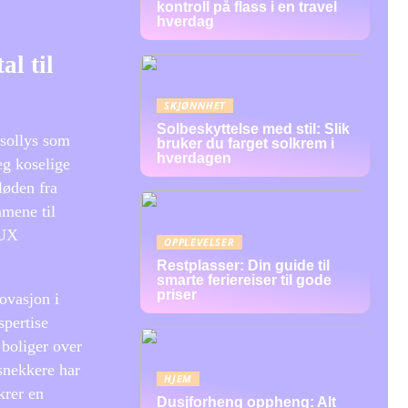
kontroll på flass i en travel
hverdag
al til
SKJØNNHET
Solbeskyttelse med stil: Slik
 sollys som
bruker du farget solkrem i
hverdagen
eg koselige
løden fra
mmene til
LUX
OPPLEVELSER
Restplasser: Din guide til
smarte feriereiser til gode
priser
ovasjon i
spertise
 boliger over
snekkere har
HJEM
krer en
Dusjforheng oppheng: Alt