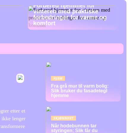
Forbered hjemmet for
vinteren med praktiske
forbedringer for varme og
komfort
HJEM
Fra grå mur til varm bolig:
Slik bruker du fasadetegl
hjemme
gter etter et
 ikke lenger
SKJØNNHET
Når hodebunnen tar
transformere
styringen: Slik får du