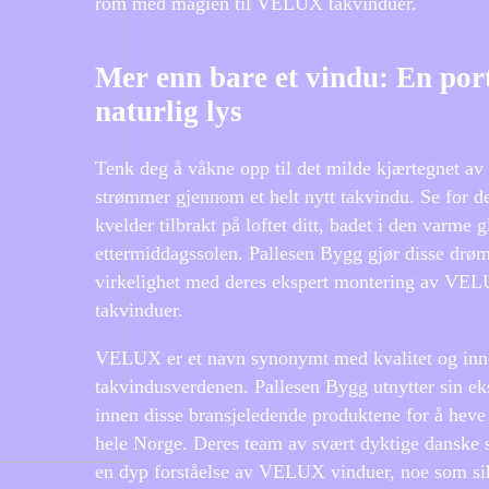
rom med magien til VELUX takvinduer.
Mer enn bare et vindu: En port
naturlig lys
Tenk deg å våkne opp til det milde kjærtegnet av
strømmer gjennom et helt nytt takvindu. Se for d
kvelder tilbrakt på loftet ditt, badet i den varme g
ettermiddagssolen. Pallesen Bygg gjør disse drø
virkelighet med deres ekspert montering av VE
takvinduer.
VELUX er et navn synonymt med kvalitet og inn
takvindusverdenen. Pallesen Bygg utnytter sin ek
innen disse bransjeledende produktene for å heve
hele Norge. Deres team av svært dyktige danske 
en dyp forståelse av VELUX vinduer, noe som si