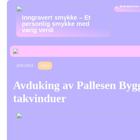
kvalit
Inngravert smykke – Et
personlig smykke med
varig verdi
26/03/2024
Hjem
Avduking av Pallesen Byg
takvinduer