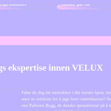
etsprodukter
huske på nå
gs ekspertise innen VELUX
Føler du deg litt innelukket i ditt norske hjem, len
snev av solskinn for å jage bort vinterbluesen? Se
enn Pallesen Bygg, de danske spesialistene på å 