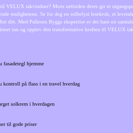
et til VELUX takvinduer? Mens nettsiden deres gir et utgangsp
ende mulighetene. Se for deg en solbelyst lesekrok, et levend
loftet ditt. Med Pallesen Byggs ekspertise er det bare en samtal
skinnet inn og opplev den transformative kraften til VELUX ta
du fasadetegl hjemme
 kontroll på flass i en travel hverdag
farget solkrem i hverdagen
er til gode priser