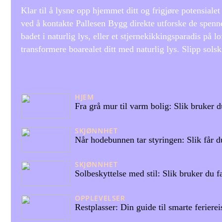
Klar til å lysne opp hjemmet ditt og frigjøre potensial
ved å kontakte Pallesen Bygg direkte utforske de spenn
badet i naturlig lys, eller et stjernekikkingsparadis på 
transformere boarealet ditt med naturlig lys. Slipp sol
HJEM
11/06/2026
Fra grå mur til varm bolig: Slik bruker 
SKJØNNHET
27/02/2026
Når hodebunnen tar styringen: Slik får du
SKJØNNHET
26/02/2026
Solbeskyttelse med stil: Slik bruker du 
OPPLEVELSER
25/11/2025
Restplasser: Din guide til smarte feriereis