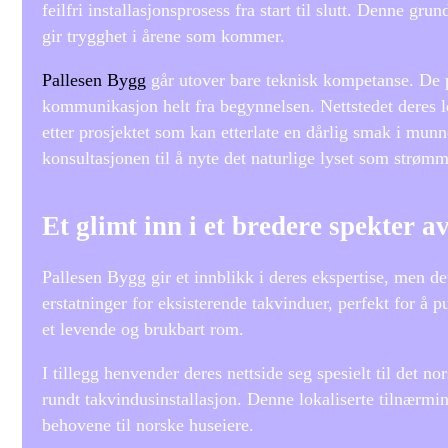
feilfri installasjonsprosess fra start til slutt. Denne gr
gir trygghet i årene som kommer.
Pallesen Bygg
går utover bare teknisk kompetanse. De pr
kommunikasjon helt fra begynnelsen. Nettstedet deres le
etter prosjektet som kan etterlate en dårlig smak i munn
konsultasjonen til å nyte det naturlige lyset som strøm
Et glimt inn i et bredere spekter av
Pallesen Bygg gir et innblikk i deres ekspertise, men 
erstatninger for eksisterende takvinduer, perfekt for å p
et levende og brukbart rom.
I tillegg henvender deres nettside seg spesielt til det no
rundt takvindusinstallasjon. Denne lokaliserte tilnærmin
behovene til norske huseiere.