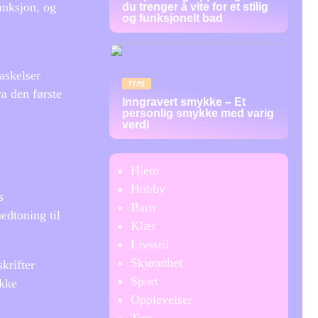
funksjon, og
du trenger å vite for et stilig
og funksjonelt bad
askelser
TIPS
ra den første
Inngravert smykke – Et
personlig smykke med varig
verdi
Hjem
Hobby
s
Barn
nedtoning til
Klær
Livsstil
Skjønnhet
skrifter
Sport
ikke
Opplevelser