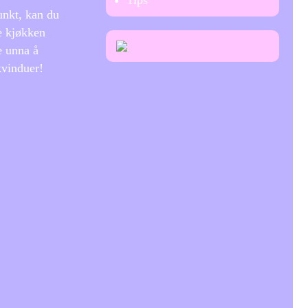
Tips
unkt, kan du
e kjøkken
e unna å
kvinduer!