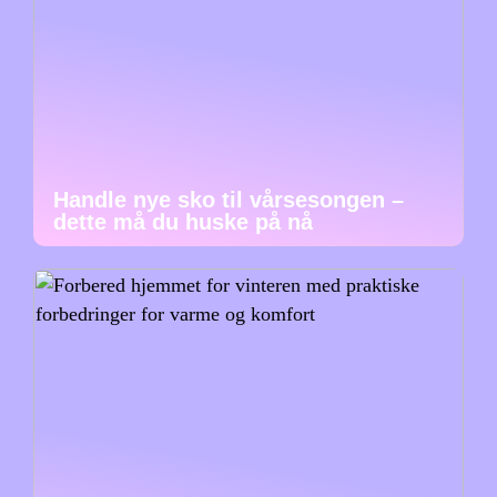
Handle nye sko til vårsesongen –
dette må du huske på nå