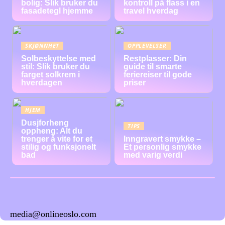
bolig: Slik bruker du
kontroll på flass i en
fasadetegl hjemme
travel hverdag
SKJØNNHET
OPPLEVELSER
Solbeskyttelse med
Restplasser: Din
stil: Slik bruker du
guide til smarte
farget solkrem i
feriereiser til gode
hverdagen
priser
HJEM
Dusjforheng
TIPS
oppheng: Alt du
trenger å vite for et
Inngravert smykke –
stilig og funksjonelt
Et personlig smykke
bad
med varig verdi
media@onlineoslo.com