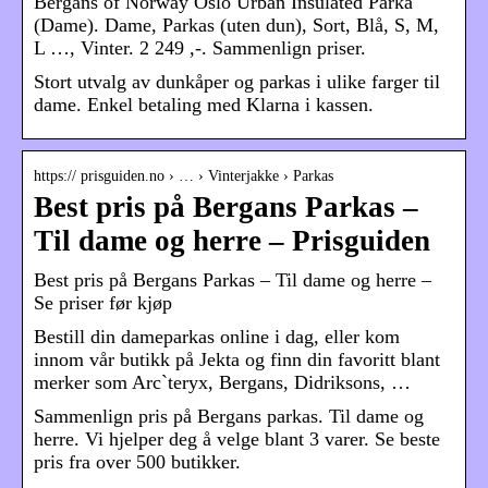
Bergans of Norway Oslo Urban Insulated Parka
(Dame). Dame, Parkas (uten dun), Sort, Blå, S, M,
L …, Vinter. 2 249 ,-. Sammenlign priser.
Stort utvalg av dunkåper og parkas i ulike farger til
dame. Enkel betaling med Klarna i kassen.
https:// prisguiden.no › … › Vinterjakke › Parkas
Best pris på Bergans Parkas –
Til dame og herre – Prisguiden
Best pris på Bergans Parkas – Til dame og herre –
Se priser før kjøp
Bestill din dameparkas online i dag, eller kom
innom vår butikk på Jekta og finn din favoritt blant
merker som Arc`teryx, Bergans, Didriksons, …
Sammenlign pris på Bergans parkas. Til dame og
herre. Vi hjelper deg å velge blant 3 varer. Se beste
pris fra over 500 butikker.