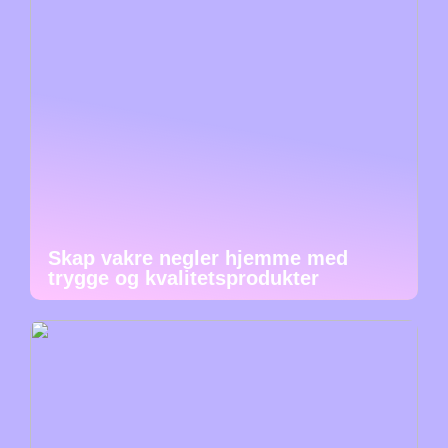
Skap vakre negler hjemme med
trygge og kvalitetsprodukter