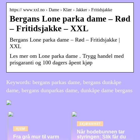
https:// www.xxl.no › Dame › Klær › Jakker › Fritidsjakke
Bergans Lone parka dame – Rød
– Fritidsjakke – XXL
Bergans Lone parka dame – Rød – Fritidsjakke |
XXL
Les mer om Lone parka dame . Trygg handel med
prisgaranti og 100 dagers åpent kjøp
Keywords: bergans parkas dame, bergans dunkåpe
dame, bergans dunparkas dame, dunkåpe dame bergans
SKJØNNHET
HJEM
Når hodebunnen tar
Fra grå mur til varm
styringen: Slik får du