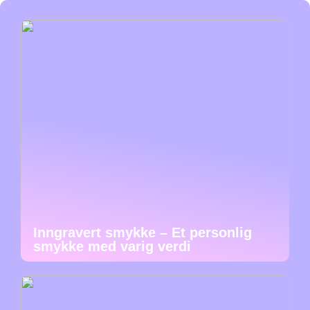
Inngravert smykke – Et personlig
smykke med varig verdi