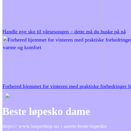
Handle nye sko til vårsesongen – dette må du huske på nå
Forbered hjemmet for vinteren med praktiske forbedringer 
Beste løpesko dame
https:// www.loepeshop.no › aarets-beste-lopesko