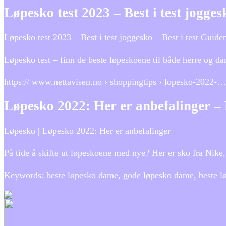
Løpesko test 2023 – Best i test jogges
Løpesko test 2023 – Best i test joggesko – Best i test Guide
Løpesko test – finn de beste løpeskoene til både herre og dam
https:// www.nettavisen.no › shoppingtips › lopesko-2022-…
Løpesko 2022: Her er anbefalinger – 
Løpesko | Løpesko 2022: Her er anbefalinger
På tide å skifte ut løpeskoene med nye? Her er sko fra Nike
Keywords: beste løpesko dame, gode løpesko dame, beste l