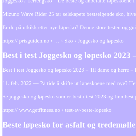
Joggesko / Terrengsko – De beste og anbefalte løpeskoene i
Mizuno Wave Rider 25 tar selskapets bestselgende sko, hive
Er du på utkikk etter nye løpesko? Denne store testen og gui
https:// prisguiden.no › … › Sko › Joggesko og løpesko
Best i test Joggesko og løpesko 2023 
Best i test Joggesko og løpesko 2023 – Til dame og herre – 
11. feb. 2022 — På tide å skifte ut løpeskoene med nye? He
Se joggesko og løpesko som er best i test 2023 og finn best
https:// www.getfitness.no › test-av-beste-lopesko
Beste løpesko for asfalt og tredemøll