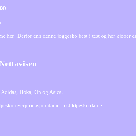
ko
n
e her! Derfor enn denne joggesko best i test og her kjøper du 
Nettavisen
, Adidas, Hoka, On og Asics.
øpesko overpronasjon dame, test løpesko dame