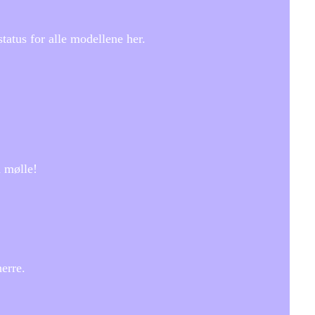
tatus for alle modellene her.
å mølle!
erre.