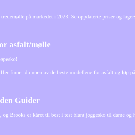
 tredemølle på markedet i 2023. Se oppdaterte priser og lagers
or asfalt/mølle
 løpesko!
 Her finner du noen av de beste modellene for asfalt og løp p
siden Guider
og Brooks er kåret til best i test blant joggesko til dame og h