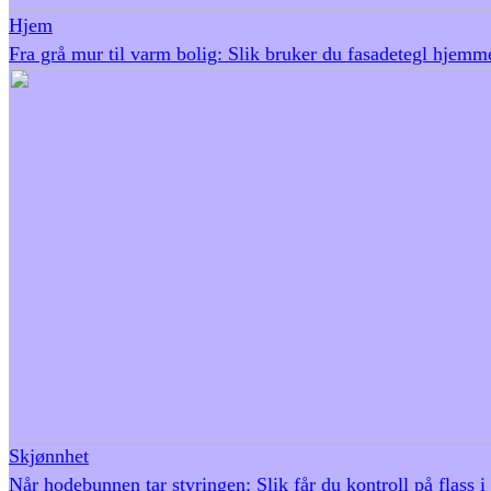
Hjem
Fra grå mur til varm bolig: Slik bruker du fasadetegl hjemm
Skjønnhet
Når hodebunnen tar styringen: Slik får du kontroll på flass i