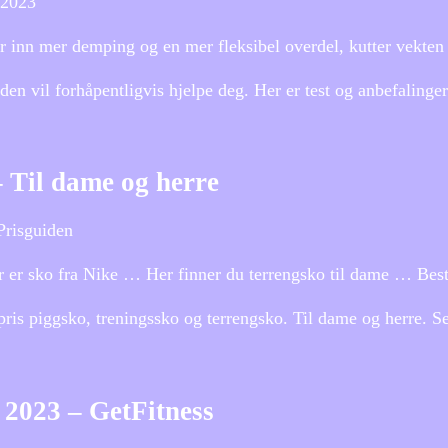
 2023
r inn mer demping og en mer fleksibel overdel, kutter vekten
den vil forhåpentligvis hjelpe deg. Her er test og anbefalinge
– Til dame og herre
Prisguiden
r er sko fra Nike … Her finner du terrengsko til dame … Best
 pris piggsko, treningssko og terrengsko. Til dame og herre. 
e 2023 – GetFitness