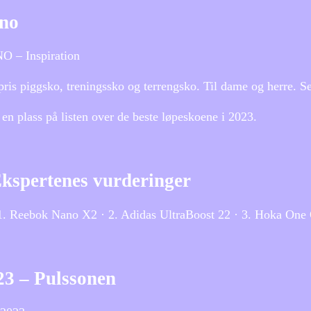
.no
O – Inspiration
 pris piggsko, treningssko og terrengsko. Til dame og herre.
 en plass på listen over de beste løpeskoene i 2023.
 Ekspertenes vurderinger
· 1. Reebok Nano X2 · 2. Adidas UltraBoost 22 · 3. Hoka One
023 – Pulssonen