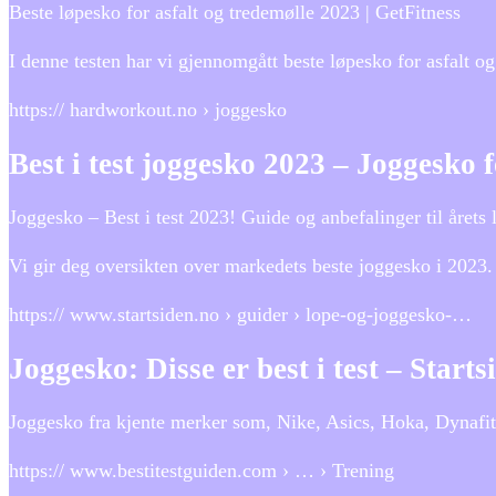
Beste løpesko for asfalt og tredemølle 2023 | GetFitness
I denne testen har vi gjennomgått beste løpesko for asfalt og
https:// hardworkout.no › joggesko
Best i test joggesko 2023 – Joggesko f
Joggesko – Best i test 2023! Guide og anbefalinger til årets
Vi gir deg oversikten over markedets beste joggesko i 2023.
https:// www.startsiden.no › guider › lope-og-joggesko-…
Joggesko: Disse er best i test – Start
Joggesko fra kjente merker som, Nike, Asics, Hoka, Dynafit, 
https:// www.bestitestguiden.com › … › Trening