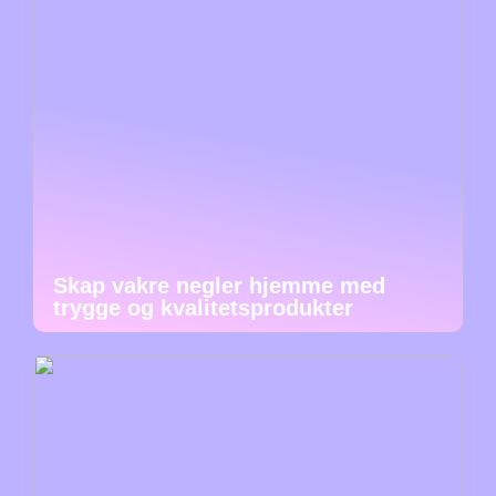
Skap vakre negler hjemme med
trygge og kvalitetsprodukter