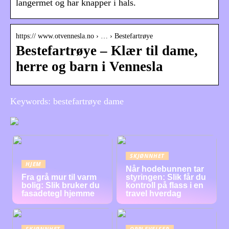
langermet og har knapper i hals.
https:// www.otvennesla.no › … › Bestefartrøye
Bestefartrøye – Klær til dame,
herre og barn i Vennesla
Keywords: bestefartrøye dame
SKJØNNHET
HJEM
Når hodebunnen tar
Fra grå mur til varm
styringen: Slik får du
bolig: Slik bruker du
kontroll på flass i en
fasadetegl hjemme
travel hverdag
SKJØNNHET
OPPLEVELSER