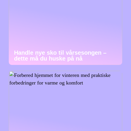
Handle nye sko til vårsesongen –
dette må du huske på nå