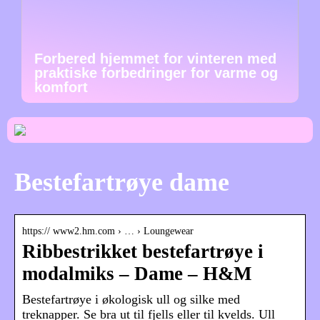
Forbered hjemmet for vinteren med
praktiske forbedringer for varme og
komfort
Bestefartrøye dame
https:// www2.hm.com › … › Loungewear
Ribbestrikket bestefartrøye i
modalmiks – Dame – H&M
Bestefartrøye i økologisk ull og silke med
treknapper. Se bra ut til fjells eller til kvelds. Ull