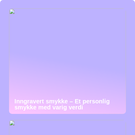
Inngravert smykke – Et personlig
smykke med varig verdi