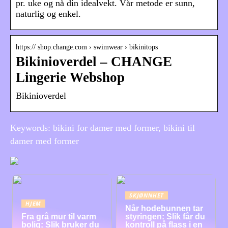
pr. uke og nå din idealvekt. Vår metode er sunn,
naturlig og enkel.
https:// shop.change.com › swimwear › bikinitops
Bikinioverdel – CHANGE
Lingerie Webshop
Bikinioverdel
Keywords: bikini for damer med former, bikini til
damer med former
SKJØNNHET
HJEM
Når hodebunnen tar
Fra grå mur til varm
styringen: Slik får du
bolig: Slik bruker du
kontroll på flass i en