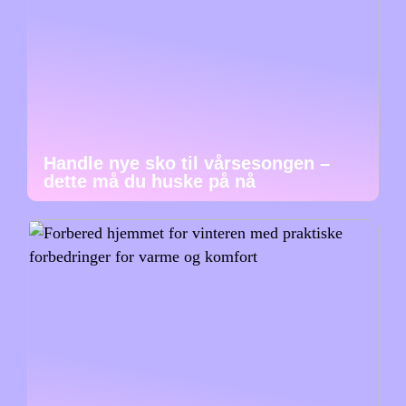
Handle nye sko til vårsesongen –
dette må du huske på nå