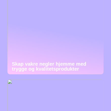
Skap vakre negler hjemme med
trygge og kvalitetsprodukter