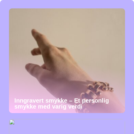
Inngravert smykke – Et personlig
smykke med varig verdi