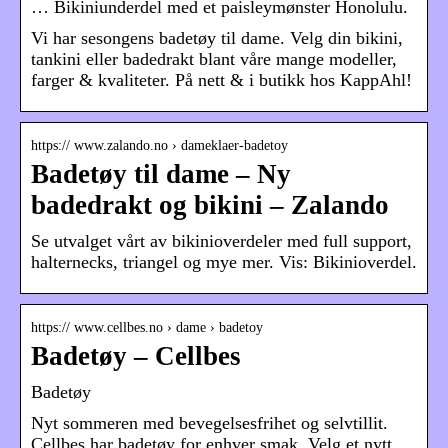
… Bikiniunderdel med et paisleymønster Honolulu.
Vi har sesongens badetøy til dame. Velg din bikini,
tankini eller badedrakt blant våre mange modeller,
farger & kvaliteter. På nett & i butikk hos KappAhl!
https:// www.zalando.no › dameklaer-badetoy
Badetøy til dame – Ny
badedrakt og bikini – Zalando
Se utvalget vårt av bikinioverdeler med full support,
halternecks, triangel og mye mer. Vis: Bikinioverdel.
https:// www.cellbes.no › dame › badetoy
Badetøy – Cellbes
Badetøy
Nyt sommeren med bevegelsesfrihet og selvtillit.
Cellbes har badetøy for enhver smak. Velg et nytt