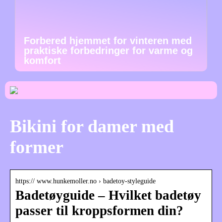
Forbered hjemmet for vinteren med
praktiske forbedringer for varme og
komfort
Bikini for damer med
former
https:// www.hunkemoller.no › badetoy-styleguide
Badetøyguide – Hvilket badetøy
passer til kroppsformen din?