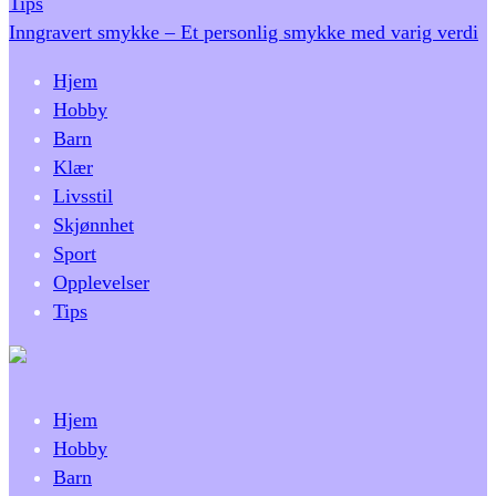
Tips
Inngravert smykke – Et personlig smykke med varig verdi
Hjem
Hobby
Barn
Klær
Livsstil
Skjønnhet
Sport
Opplevelser
Tips
Hjem
Hobby
Barn