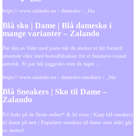
https:// www.zalando.no › damesko › _bla
Blå sko | Dame | Blå damesko i
mange varianter – Zalando
Par sko av blått med jeans når du ønsker et litt formelt
utseende eller med bomullsbukser for et business-casual
antrekk. Et par blå joggesko som de laget …
https:// www.zalando.no › damesko-sneakers › _bla
Blå Sneakers | Sko til Dame –
Zalando
Fri frakt på de fleste ordrer* & fri retur | Kjøp blå sneakers
til dame på nett | Populære sneakers til dame som aldri går
av moten!