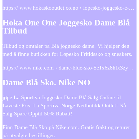
https:// www.hokaskooutlet.co.no › løpesko-joggesko-c-…
Hoka One One Joggesko Dame Blå
Tilbud
Tilbud og omtaler på Blå joggesko dame. Vi hjelper deg
med å finne butikken for Løpesko Fritidssko og sneakers.
https:// www.nike.com › dame-blue-sko-5e1x6z8hfx3zy…
Dame Blå Sko. Nike NO
jøpe La Sportiva Joggesko Dame Blå Salg Online til
Laveste Pris. La Sportiva Norge Nettbutikk Outlet! Nå
Salg Spare Opptil 50% Rabatt!
Finn Dame Blå Sko på Nike.com. Gratis frakt og returer
på utvalgte bestillinger.