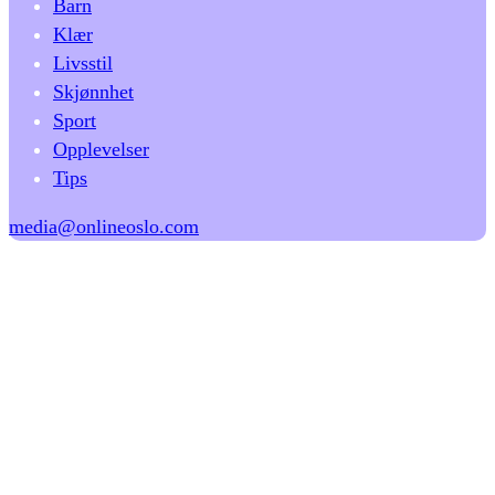
Barn
Klær
Livsstil
Skjønnhet
Sport
Opplevelser
Tips
media@onlineoslo.com