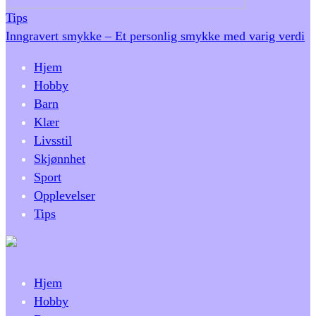
Tips
Inngravert smykke – Et personlig smykke med varig verdi
Hjem
Hobby
Barn
Klær
Livsstil
Skjønnhet
Sport
Opplevelser
Tips
Hjem
Hobby