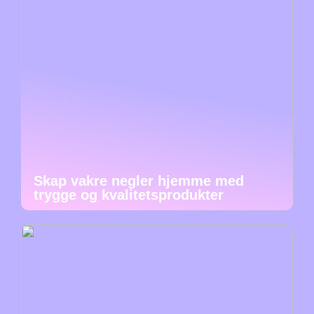
Skap vakre negler hjemme med
trygge og kvalitetsprodukter