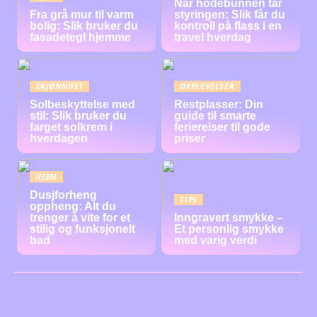
Når hodebunnen tar
Fra grå mur til varm
styringen: Slik får du
bolig: Slik bruker du
kontroll på flass i en
fasadetegl hjemme
travel hverdag
SKJØNNHET
OPPLEVELSER
Solbeskyttelse med
Restplasser: Din
stil: Slik bruker du
guide til smarte
farget solkrem i
feriereiser til gode
hverdagen
priser
HJEM
Dusjforheng
TIPS
oppheng: Alt du
trenger å vite for et
Inngravert smykke –
stilig og funksjonelt
Et personlig smykke
bad
med varig verdi