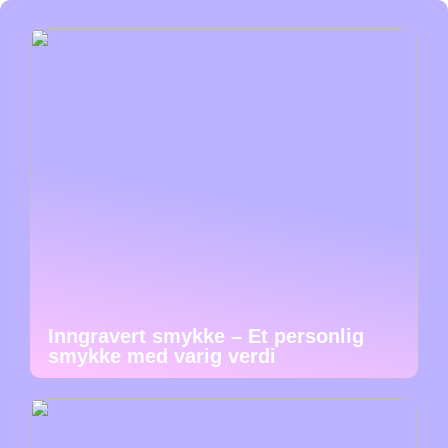
Inngravert smykke – Et personlig
smykke med varig verdi