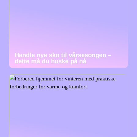
Handle nye sko til vårsesongen –
dette må du huske på nå