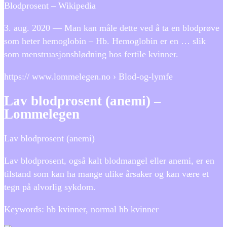
Blodprosent – Wikipedia
3. aug. 2020 — Man kan måle dette ved å ta en blodprøve
som heter hemoglobin – Hb. Hemoglobin er en … slik
som menstruasjonsblødning hos fertile kvinner.
https:// www.lommelegen.no › Blod-og-lymfe
Lav blodprosent (anemi) –
Lommelegen
Lav blodprosent (anemi)
Lav blodprosent, også kalt blodmangel eller anemi, er en
tilstand som kan ha mange ulike årsaker og kan være et
tegn på alvorlig sykdom.
Keywords: hb kvinner, normal hb kvinner