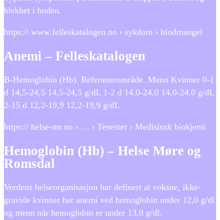
blekhet i huden.
https:// www.felleskatalogen.no › sykdom › blodmangel
Anemi – Felleskatalogen
​B-Hemoglobin (Hb). Referanseområde. Menn Kvinner 0-1
d 14,5-24,5 14,5-24,5 g/dL 1-2 d 14,0-24,0 14,0-24,0 g/dL
2-15 d 12,2-19,9 12,2-19,9 g/dL
https:// helse-mr.no › … › Tenester › Medisinsk biokjemi
Hemoglobin (Hb) – Helse Møre og
Romsdal
Verdens helseorganisasjon har definert at voksne, ikke-
gravide kvinner har anemi ved hemoglobin under 12,0 g/dl
og menn når hemoglobin er under 13,0 g/dl.