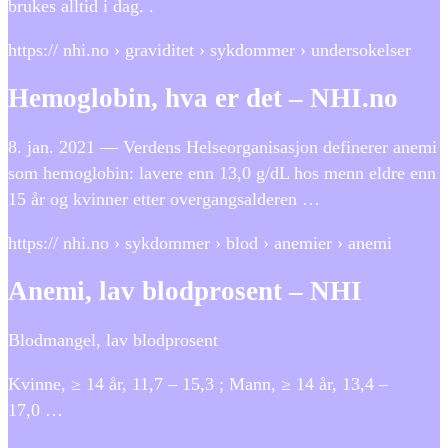
brukes alltid i dag. .
https:// nhi.no › graviditet › sykdommer › undersokelser
Hemoglobin, hva er det – NHI.no
8. jan. 2021 — Verdens Helseorganisasjon definerer anemi
som hemoglobin: lavere enn 13,0 g/dL hos menn eldre enn
15 år og kvinner etter overgangsalderen …
https:// nhi.no › sykdommer › blod › anemier › anemi
Anemi, lav blodprosent – NHI
Blodmangel, lav blodprosent
Kvinne, ≥ 14 år, 11,7 – 15,3 ; Mann, ≥ 14 år, 13,4 –
17,0 …