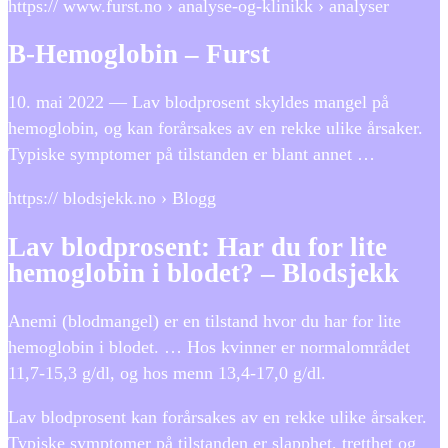
https:// www.furst.no › analyse-og-klinikk › analyser
B-Hemoglobin – Furst
10. mai 2022 — Lav blodprosent skyldes mangel på
hemoglobin, og kan forårsakes av en rekke ulike årsaker.
Typiske symptomer på tilstanden er blant annet …
https:// blodsjekk.no › Blogg
Lav blodprosent: Har du for lite
hemoglobin i blodet? – Blodsjekk
Anemi (blodmangel) er en tilstand hvor du har for lite
hemoglobin i blodet. … Hos kvinner er normalområdet
11,7-15,3 g/dl, og hos menn 13,4-17,0 g/dl.
Lav blodprosent kan forårsakes av en rekke ulike årsaker.
Typiske symptomer på tilstanden er slapphet, tretthet og