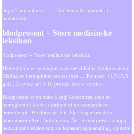
https:// sml.snl.no › … › Undersøkelsesmetoder i
hematologi
blodprosent – Store medisinske
leksikon
blodprosent – Store medisinske leksikon
Hemoglobin er synonymt med det vi kaller blodprosenten.
Måling av hemoglobin brukes mye … Kvinner: 11,7-15,3
g/dL; Gravide har 5-10 prosent lavere verdier …
Blodprosent er en måte å angi konsentrasjonen av
hemoglobin i blodet i forhold til en standardisert
normalverdi. Blodprosent blir ikke lenger brukt av
laboratorier eller i faglitteratur. Det er mer presist å oppgi
hemoglobinverdien som en konsentrasjonsmåling, og dette