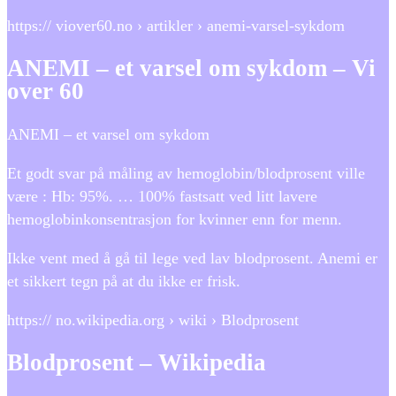
https:// viover60.no › artikler › anemi-varsel-sykdom
ANEMI – et varsel om sykdom – Vi
over 60
ANEMI – et varsel om sykdom
Et godt svar på måling av hemoglobin/blodprosent ville
være : Hb: 95%. … 100% fastsatt ved litt lavere
hemoglobinkonsentrasjon for kvinner enn for menn.
Ikke vent med å gå til lege ved lav blodprosent. Anemi er
et sikkert tegn på at du ikke er frisk.
https:// no.wikipedia.org › wiki › Blodprosent
Blodprosent – Wikipedia