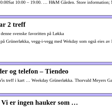
0:00Sat 10:00 – 19:00. … H&M Gården. Store information;
r 2 treff
 denne svenske favoritten på Løkka
ner på Grünerløkka, vegg-i-vegg med Wekday som også eies a
er og telefon – Tiendeo
 Vis treff i kart … Weekday Grünerløkka. Thorvald Meyers Ga
 Vi er ingen hauker som …