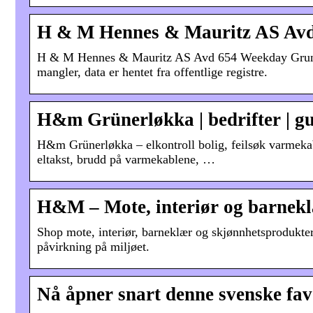
H & M Hennes & Mauritz AS Av
H & M Hennes & Mauritz AS Avd 654 Weekday Grune
mangler, data er hentet fra offentlige registre.
H&m Grünerløkka | bedrifter | gul
H&m Grünerløkka – elkontroll bolig, feilsøk varmekabe
eltakst, brudd på varmekablene, …
H&M – Mote, interiør og barnek
Shop mote, interiør, barneklær og skjønnhetsprodukter
påvirkning på miljøet.
Nå åpner snart denne svenske fav