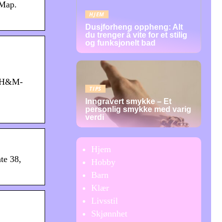
 Map.
HJEM
Dusjforheng oppheng: Alt
du trenger å vite for et stilig
og funksjonelt bad
v H&M-
TIPS
Inngravert smykke – Et
personlig smykke med varig
verdi
Hjem
te 38,
Hobby
Barn
Klær
Livsstil
Skjønnhet