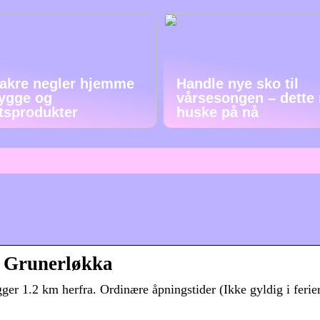
akre negler hjemme
Handle nye sko til
ygge og
vårsesongen – dette
etsprodukter
huske på nå
i Grunerløkka
r 1.2 km herfra. Ordinære åpningstider (Ikke gyldig i ferie