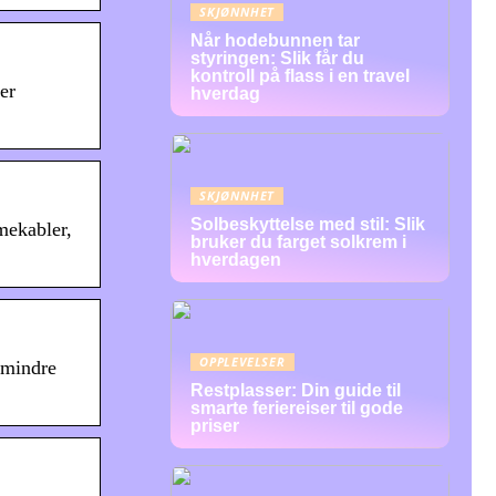
SKJØNNHET
Når hodebunnen tar
styringen: Slik får du
kontroll på flass i en travel
er
hverdag
SKJØNNHET
Solbeskyttelse med stil: Slik
mekabler,
bruker du farget solkrem i
hverdagen
OPPLEVELSER
 mindre
Restplasser: Din guide til
smarte feriereiser til gode
priser