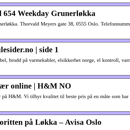
d 654 Weekday Grunerløkka
rløkka. Thorvald Meyers gate 38, 0555 Oslo. Telefonnumm
esider.no | side 1
l, brudd på varmekabler, elsikkerhet norge, el kontroll, var
lær online | H&M NO
 på H&M. Vi tilbyr kvalitet til beste pris på en måte som har
oritten på Løkka – Avisa Oslo