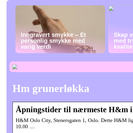
Inngravert smykke – Et
Skap v
personlig smykke med
med tr
varig verdi
kvalit
Hm grunerløkka
Åpningstider til nærmeste H&m 
H&M Oslo City, Stenersgaten 1, Oslo. Dette H&M ligge
10.00 …