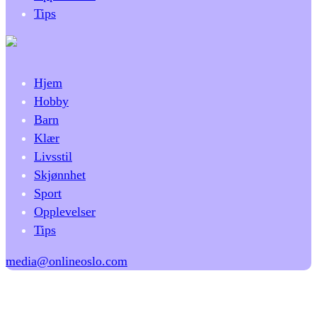
Tips
Hjem
Hobby
Barn
Klær
Livsstil
Skjønnhet
Sport
Opplevelser
Tips
media@onlineoslo.com