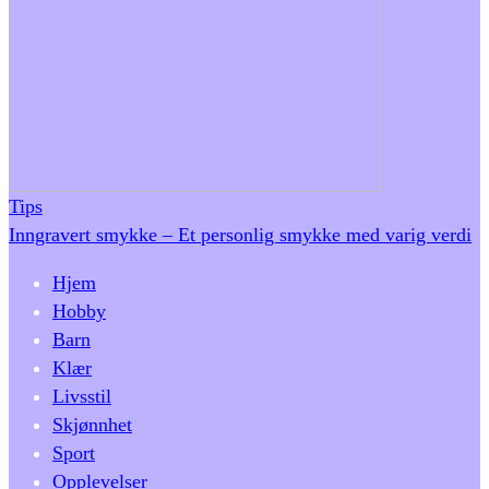
Tips
Inngravert smykke – Et personlig smykke med varig verdi
Hjem
Hobby
Barn
Klær
Livsstil
Skjønnhet
Sport
Opplevelser