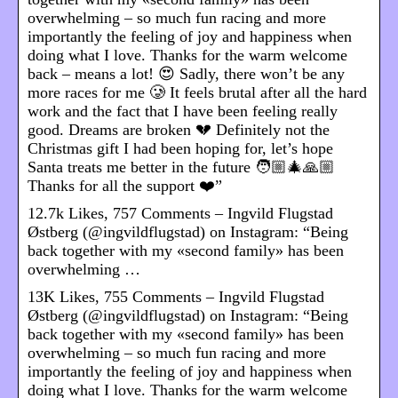
overwhelming – so much fun racing and more
importantly the feeling of joy and happiness when
doing what I love. Thanks for the warm welcome
back – means a lot! 😍 Sadly, there won’t be any
more races for me 🥲 It feels brutal after all the hard
work and the fact that I have been feeling really
good. Dreams are broken 💔 Definitely not the
Christmas gift I had been hoping for, let’s hope
Santa treats me better in the future 🧑🏼‍🎄🙏🏼
Thanks for all the support ❤️”
12.7k Likes, 757 Comments – Ingvild Flugstad
Østberg (@ingvildflugstad) on Instagram: “Being
back together with my «second family» has been
overwhelming …
13K Likes, 755 Comments – Ingvild Flugstad
Østberg (@ingvildflugstad) on Instagram: “Being
back together with my «second family» has been
overwhelming – so much fun racing and more
importantly the feeling of joy and happiness when
doing what I love. Thanks for the warm welcome