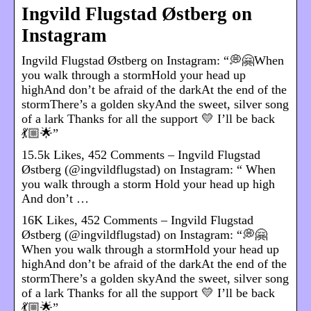
Ingvild Flugstad Østberg on
Instagram
Ingvild Flugstad Østberg on Instagram: “💭🤗When
you walk through a stormHold your head up
highAnd don’t be afraid of the darkAt the end of the
stormThere’s a golden skyAnd the sweet, silver song
of a lark Thanks for all the support 💛 I’ll be back
💃🏼🌟”
15.5k Likes, 452 Comments – Ingvild Flugstad
Østberg (@ingvildflugstad) on Instagram: “ When
you walk through a storm Hold your head up high
And don’t …
16K Likes, 452 Comments – Ingvild Flugstad
Østberg (@ingvildflugstad) on Instagram: “💭🤗
When you walk through a stormHold your head up
highAnd don’t be afraid of the darkAt the end of the
stormThere’s a golden skyAnd the sweet, silver song
of a lark Thanks for all the support 💛 I’ll be back
💃🏼🌟”