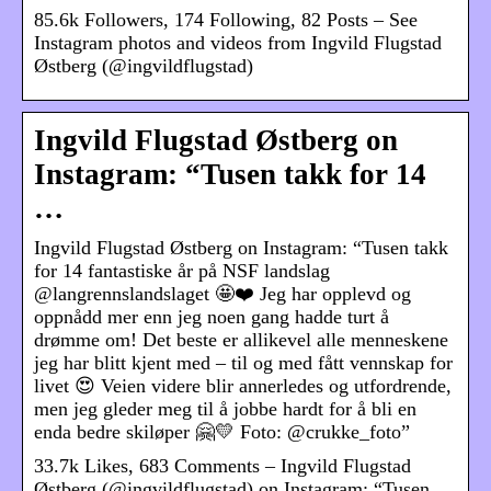
85.6k Followers, 174 Following, 82 Posts – See
Instagram photos and videos from Ingvild Flugstad
Østberg (@ingvildflugstad)
Ingvild Flugstad Østberg on
Instagram: “Tusen takk for 14
…
Ingvild Flugstad Østberg on Instagram: “Tusen takk
for 14 fantastiske år på NSF landslag
@langrennslandslaget 🤩❤️ Jeg har opplevd og
oppnådd mer enn jeg noen gang hadde turt å
drømme om! Det beste er allikevel alle menneskene
jeg har blitt kjent med – til og med fått vennskap for
livet 😍 Veien videre blir annerledes og utfordrende,
men jeg gleder meg til å jobbe hardt for å bli en
enda bedre skiløper 🤗💛 Foto: @crukke_foto”
33.7k Likes, 683 Comments – Ingvild Flugstad
Østberg (@ingvildflugstad) on Instagram: “Tusen