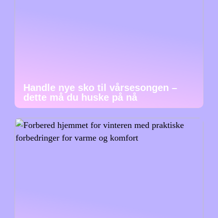
Handle nye sko til vårsesongen –
dette må du huske på nå