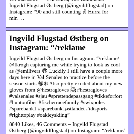
Ingvild Flugstad Østberg (@ingvildflugstad) on
Instagram: “90 and still counting ✌ Hurra for
min …
Ingvild Flugstad Østberg on
Instagram: “/reklame
Ingvild Flugstad Østberg on Instagram: “/reklame/
@fkrogh capturing me while trying to look as cool
as @emilivers 😎 Luckily I still have a couple more
days here in Val Senales to practice before the
season starts 😁❄️ Also pretty excited about my new
gloves from @hestragloves 🤗 #hestragloves
#valsenales #sjau #sprettendepassgang #tikkeforfort
#huntonfiber #fischerracefamily #swixpoles
#sparebank1 #sparebank1østlandet #idtsports
#righttoplay #oakleyskiing”
8840 Likes, 46 Comments – Ingvild Flugstad
Østberg (@ingvildflugstad) on Instagram: “/reklame/