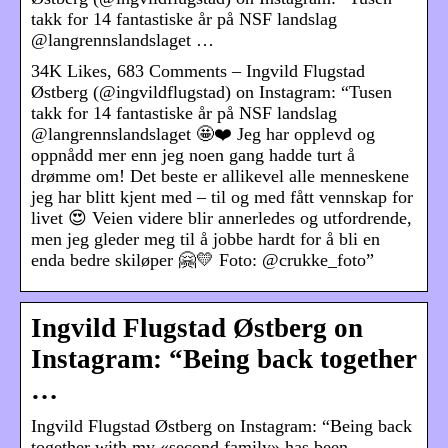
takk for 14 fantastiske år på NSF landslag
@langrennslandslaget …
34K Likes, 683 Comments – Ingvild Flugstad
Østberg (@ingvildflugstad) on Instagram: “Tusen
takk for 14 fantastiske år på NSF landslag
@langrennslandslaget 🤩❤️ Jeg har opplevd og
oppnådd mer enn jeg noen gang hadde turt å
drømme om! Det beste er allikevel alle menneskene
jeg har blitt kjent med – til og med fått vennskap for
livet 😍 Veien videre blir annerledes og utfordrende,
men jeg gleder meg til å jobbe hardt for å bli en
enda bedre skiløper 🤗💛 Foto: @crukke_foto”
Ingvild Flugstad Østberg on
Instagram: “Being back together
…
Ingvild Flugstad Østberg on Instagram: “Being back
together with my «second family» has been