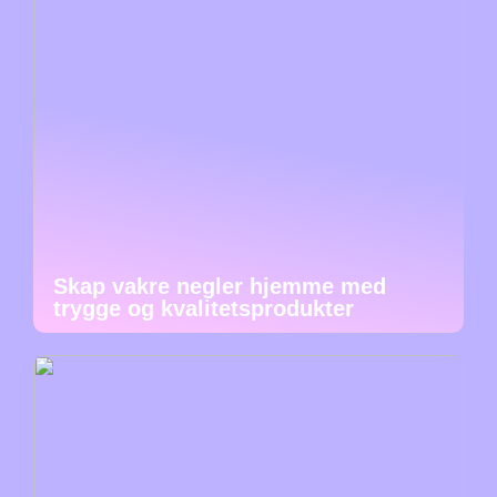
Skap vakre negler hjemme med
trygge og kvalitetsprodukter