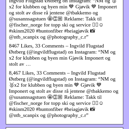
Ingvild Flugstad Østberg on Instagram: “NM og 🥈
x2 for klubben og byen min 💙 Gjøvik 💙 Imponert
og stolt av disse rå jentene @tbakkemo og
@susannsagstuen 🤩👏🏼 Reklame: Takk til
@fischer_norge for topp ski og service 👌🏼☺️
#skinm2020 #huntonfiber #heiagjøvik 📸
@ntb_scanpix og @photography_c.r”
8467 Likes, 33 Comments – Ingvild Flugstad
Østberg (@ingvildflugstad) on Instagram: “NM og
x2 for klubben og byen min Gjøvik Imponert og
stolt av …
8,467 Likes, 33 Comments – Ingvild Flugstad
Østberg (@ingvildflugstad) on Instagram: “NM og
🥈x2 for klubben og byen min 💙 Gjøvik 💙
Imponert og stolt av disse rå jentene @tbakkemo og
@susannsagstuen 🤩👏🏼 Reklame: Takk til
@fischer_norge for topp ski og service 👌🏼☺️
#skinm2020 #huntonfiber #heiagjøvik 📸
@ntb_scanpix og @photography_c.r”