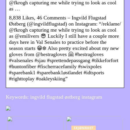
@fkrogh capturing me while trying to look as cool
as …
8,838 Likes, 46 Comments – Ingvild Flugstad
Østberg (@ingvildflugstad) on Instagram: “/reklame/
@fkrogh capturing me while trying to look as cool
as @emilivers 😎 Luckily I still have a couple more
days here in Val Senales to practice before the
season starts 😁❄️ Also pretty excited about my new
gloves from @hestragloves 🤗 #hestragloves
#valsenales #sjau #sprettendepassgang #tikkeforfort
#huntonfiber #fischerracefamily #swixpoles
#sparebank1 #sparebank1østlandet #idtsports
#righttoplay #oakleyskiing”
Keywords: ingvild flugstad østberg instagram
SKJØNNHET