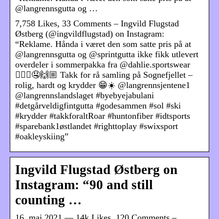
@langrennsgutta og …
7,758 Likes, 33 Comments – Ingvild Flugstad
Østberg (@ingvildflugstad) on Instagram:
“Reklame. Hånda i været den som satte pris på at
@langrennsgutta og @sprintgutta ikke fikk utlevert
overdeler i sommerpakka fra @dahlie.sportswear
🙋🏼‍♀️🤤🙌🏼 Takk for rå samling på Sognefjellet –
rolig, hardt og krydder 😁☀️ @langrennsjentene1
@langrennslandslaget #byebyejabulani
#detgårveldigfintgutta #godesammen #sol #ski
#krydder #takkforaltRoar #huntonfiber #idtsports
#sparebank1østlandet #righttoplay #swixsport
#oakleyskiing”
Ingvild Flugstad Østberg on
Instagram: “90 and still
counting …
16. mai 2021 — 14k Likes, 120 Comments –