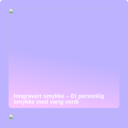
Inngravert smykke – Et personlig
smykke med varig verdi