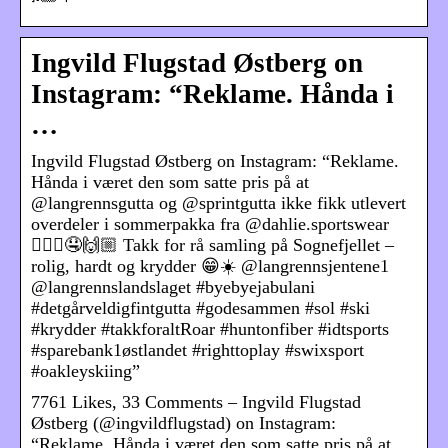
Ingvild Flugstad Østberg on
Instagram: “Reklame. Hånda i
…
Ingvild Flugstad Østberg on Instagram: “Reklame.
Hånda i været den som satte pris på at
@langrennsgutta og @sprintgutta ikke fikk utlevert
overdeler i sommerpakka fra @dahlie.sportswear
🙋🏼‍♀️🤤🙌🏼 Takk for rå samling på Sognefjellet –
rolig, hardt og krydder 😁☀️ @langrennsjentene1
@langrennslandslaget #byebyejabulani
#detgårveldigfintgutta #godesammen #sol #ski
#krydder #takkforaltRoar #huntonfiber #idtsports
#sparebank1østlandet #righttoplay #swixsport
#oakleyskiing”
7761 Likes, 33 Comments – Ingvild Flugstad
Østberg (@ingvildflugstad) on Instagram:
“Reklame. Hånda i været den som satte pris på at