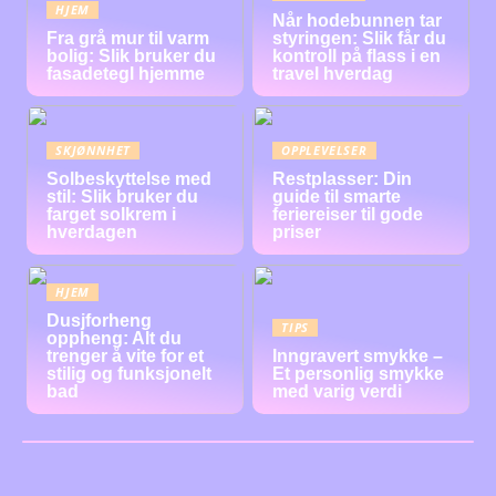
HJEM
Når hodebunnen tar
Fra grå mur til varm
styringen: Slik får du
bolig: Slik bruker du
kontroll på flass i en
fasadetegl hjemme
travel hverdag
SKJØNNHET
OPPLEVELSER
Solbeskyttelse med
Restplasser: Din
stil: Slik bruker du
guide til smarte
farget solkrem i
feriereiser til gode
hverdagen
priser
HJEM
Dusjforheng
TIPS
oppheng: Alt du
trenger å vite for et
Inngravert smykke –
stilig og funksjonelt
Et personlig smykke
bad
med varig verdi