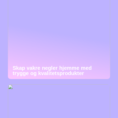
Skap vakre negler hjemme med
trygge og kvalitetsprodukter