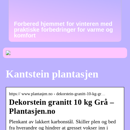
Forbered hjemmet for vinteren med
praktiske forbedringer for varme og
komfort
Kantstein plantasjen
https:// www.plantasjen.no › dekorstein-granitt-10-kg-gr…
Dekorstein granitt 10 kg Grå –
Plantasjen.no
Plenkant av lakkert karbonstål. Skiller plen og bed
fra hverandre og hindrer at gresset vokser inn i