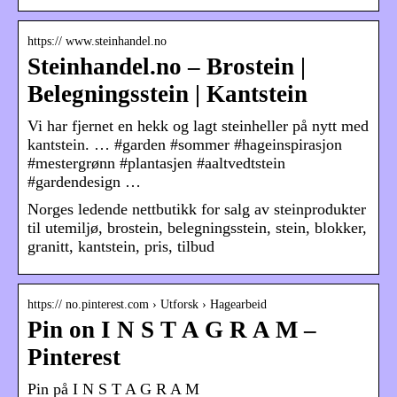
https:// www.steinhandel.no
Steinhandel.no – Brostein |
Belegningsstein | Kantstein
Vi har fjernet en hekk og lagt steinheller på nytt med
kantstein. … #garden #sommer #hageinspirasjon
#mestergrønn #plantasjen #aaltvedtstein
#gardendesign …
Norges ledende nettbutikk for salg av steinprodukter
til utemiljø, brostein, belegningsstein, stein, blokker,
granitt, kantstein, pris, tilbud
https:// no.pinterest.com › Utforsk › Hagearbeid
Pin on I N S T A G R A M –
Pinterest
Pin på I N S T A G R A M