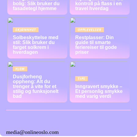
bolig: Slik bruker du
kontroll på flass i en
fasadetegl hjemme
travel hverdag
SKJØNNHET
OPPLEVELSER
Solbeskyttelse med
Restplasser: Din
stil: Slik bruker du
guide til smarte
farget solkrem i
feriereiser til gode
hverdagen
priser
HJEM
Dusjforheng
TIPS
oppheng: Alt du
trenger å vite for et
Inngravert smykke –
stilig og funksjonelt
Et personlig smykke
bad
med varig verdi
media@onlineoslo.com