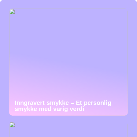
Inngravert smykke – Et personlig
smykke med varig verdi