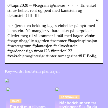
04.apr.2020 – #Regram @insvae ・・・ En enkel
sti av heller, rent og pent med kantstein og
dekorstein! 👌🏻👌🏻
———————————————————— Vi
har fjernet en hekk og lagt steinheller på nytt med
kantstein. Nå mangler vi bare taket på pergolaen.
Gleder meg til vi kommer i mål med hagen vår🏡
#hage #hageliv #garden #sommer #hageinspirasjon
#mestergrønn #plantasjen #aaltvedtstein
#gardendesign #rom123 #interior123
#vakrehjemoginteriør #interiørmagasinet#ULBolig
Keywords: kantstein plantasjen
SKJØNNHET
HJEM
Når hodebunnen tar
Fra grå mur til varm
styringen: Slik får du