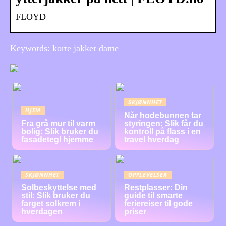
FLOYD
Keywords: korte jakker dame
SKJØNNHET
HJEM
Når hodebunnen tar
Fra grå mur til varm
styringen: Slik får du
bolig: Slik bruker du
kontroll på flass i en
fasadetegl hjemme
travel hverdag
SKJØNNHET
OPPLEVELSER
Solbeskyttelse med
Restplasser: Din
stil: Slik bruker du
guide til smarte
farget solkrem i
feriereiser til gode
hverdagen
priser