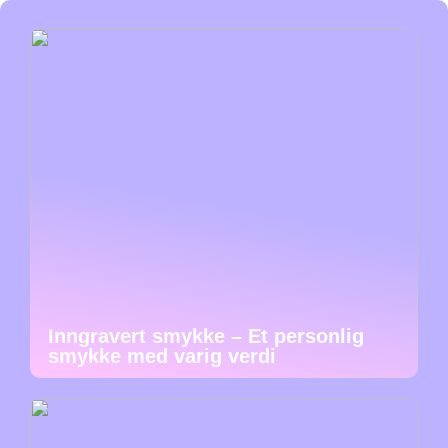
Inngravert smykke – Et personlig
smykke med varig verdi