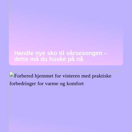
Handle nye sko til vårsesongen –
dette må du huske på nå