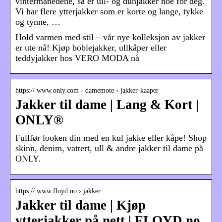
vintermånedene, så er ull- og dunjakker noe for deg.
Vi har flere ytterjakker som er korte og lange, tykke
og tynne, …
Hold varmen med stil – vår nye kolleksjon av jakker
er ute nå! Kjøp boblejakker, ullkåper eller
teddyjakker hos VERO MODA nå
https:// www.only.com › damemote › jakker-kaaper
Jakker til dame | Lang & Kort |
ONLY®
Fullfør looken din med en kul jakke eller kåpe! Shop
skinn, denim, vattert, ull & andre jakker til dame på
ONLY.
https:// www.floyd.no › jakker
Jakker til dame | Kjøp
ytterjakker på nett | FLOYD.no