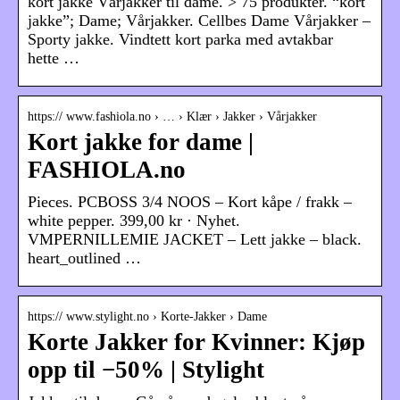
kort jakke Vårjakker til dame. > 75 produkter. “kort
jakke”; Dame; Vårjakker. Cellbes Dame Vårjakker –
Sporty jakke. Vindtett kort parka med avtakbar
hette …
https:// www.fashiola.no › … › Klær › Jakker › Vårjakker
Kort jakke for dame |
FASHIOLA.no
Pieces. PCBOSS 3/4 NOOS – Kort kåpe / frakk –
white pepper. 399,00 kr · Nyhet.
VMPERNILLEMIE JACKET – Lett jakke – black.
heart_outlined …
https:// www.stylight.no › Korte-Jakker › Dame
Korte Jakker for Kvinner: Kjøp
opp til −50% | Stylight