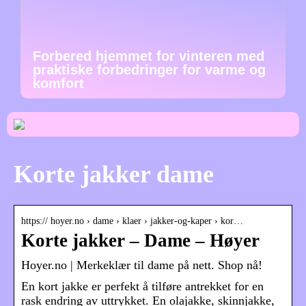
Forbered hjemmet for vinteren med
praktiske forbedringer for varme og
komfort
Korte jakker dame
https:// hoyer.no › dame › klaer › jakker-og-kaper › kor…
Korte jakker – Dame – Høyer
Hoyer.no | Merkeklær til dame på nett. Shop nå!
En kort jakke er perfekt å tilføre antrekket for en
rask endring av uttrykket. En olajakke, skinnjakke,