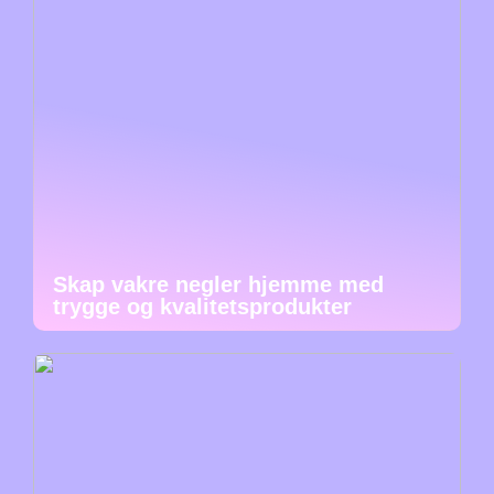
Skap vakre negler hjemme med
trygge og kvalitetsprodukter