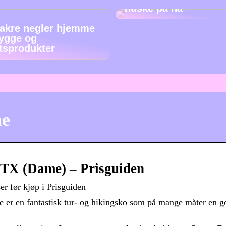
huske på nå
akre negler hjemme
ygge og
etsprodukter
me
GTX (Dame) – Prisguiden
r før kjøp i Prisguiden
e er en fantastisk tur- og hikingsko som på mange måter en g