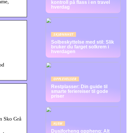
ame,
kontroll på flass i en travel
hverdag
SKJØNNHET
Solbeskyttelse med stil: Slik
bruker du farget solkrem i
hverdagen
od
OPPLEVELSER
Restplasser: Din guide til
smarte feriereiser til gode
priser
n Sko Grå
HJEM
Dusjforheng oppheng: Alt