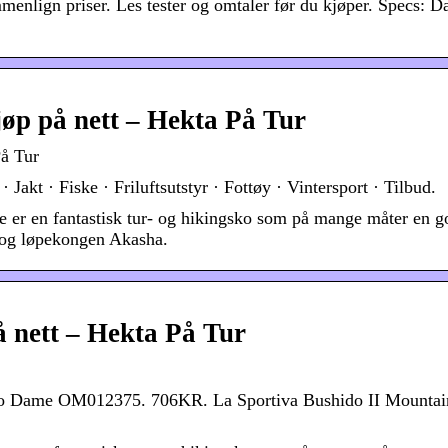
nlign priser. Les tester og omtaler før du kjøper. Specs: D
øp på nett – Hekta På Tur
På Tur
akt · Fiske · Friluftsutstyr · Fottøy · Vintersport · Tilbud.
e er en fantastisk tur- og hikingsko som på mange måter en g
 og løpekongen Akasha.
 nett – Hekta På Tur
ko Dame OM012375. 706KR. La Sportiva Bushido II Mountai