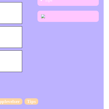
Tips
pplevelser
Tips