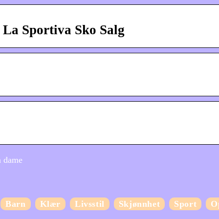
g La Sportiva Sko Salg
ra dame
Barn
Klær
Livsstil
Skjønnhet
Sport
O