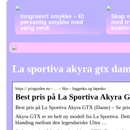
Inngravert smykke – Et
Skap v
personlig smykke med
med tr
varig verdi
kvalit
La sportiva akyra gtx da
https:// prisguiden.no › … › Sko › Joggesko og løpesko
Best pris på La Sportiva Akyra 
Best pris på La Sportiva Akyra GTX (Dame) – Se prise
Akyra GTX er en helt ny modell fra La Sportiva. Dett
blanding mellom den legendariske Ultra …