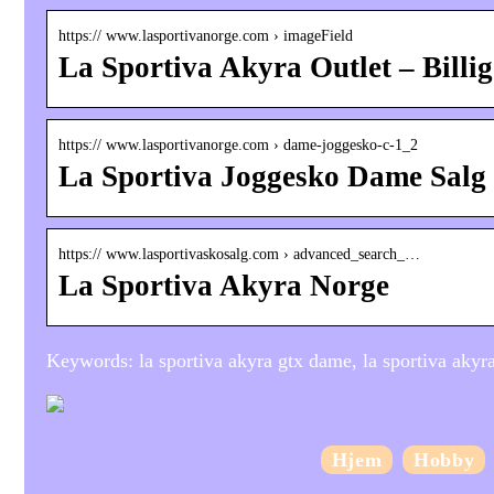
https:// www.lasportivanorge.com › imageField
La Sportiva Akyra Outlet – Billi
https:// www.lasportivanorge.com › dame-joggesko-c-1_2
La Sportiva Joggesko Dame Salg
https:// www.lasportivaskosalg.com › advanced_search_…
La Sportiva Akyra Norge
Keywords: la sportiva akyra gtx dame, la sportiva aky
Hjem
Hobby