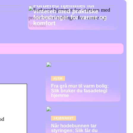
Forbered hjemmet for
vinteren med praktiske
forbedringer for varme og
komfort
HJEM
Fra grå mur til varm bolig:
Slik bruker du fasadetegl
hjemme
SKJØNNHET
od
Når hodebunnen tar
styringen: Slik får du