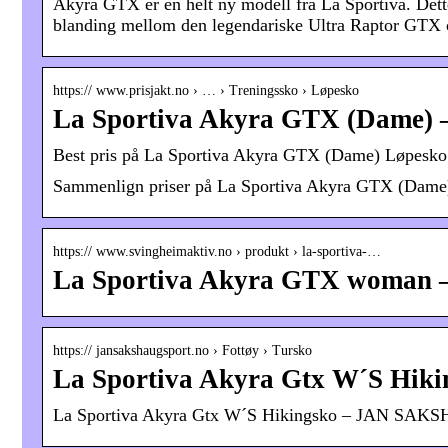
Akyra GTX er en helt ny modell fra La Sportiva. Dett
blanding mellom den legendariske Ultra Raptor GTX
https:// www.prisjakt.no › … › Treningssko › Løpesko
La Sportiva Akyra GTX (Dame) –
Best pris på La Sportiva Akyra GTX (Dame) Løpesko 
Sammenlign priser på La Sportiva Akyra GTX (Dame
https:// www.svingheimaktiv.no › produkt › la-sportiva-…
La Sportiva Akyra GTX woman –
https:// jansakshaugsport.no › Fottøy › Tursko
La Sportiva Akyra Gtx W´S Hiki
La Sportiva Akyra Gtx W´S Hikingsko – JAN SA