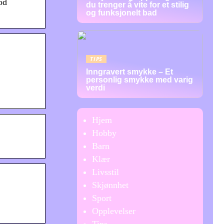
od
du trenger å vite for et stilig
og funksjonelt bad
TIPS
Inngravert smykke – Et
personlig smykke med varig
verdi
Hjem
Hobby
Barn
Klær
Livsstil
Skjønnhet
Sport
Opplevelser