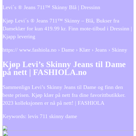
Levi´s ® Jeans 711™ Skinny Blå | Dressinn
Kjøp Levi´s ® Jeans 711™ Skinny – Blå, Bukser fra
Dameklær for kun 419.99 kr. Finn mote-tilbud i Dressinn |
Kjapp levering
https:// www.fashiola.no › Dame › Klær › Jeans › Skinny
Kjøp Levi’s Skinny Jeans til Dame
på nett | FASHIOLA.no
Sammenlign Levi’s Skinny Jeans til Dame og finn den
beste prisen. Kjøp klær på nett fra dine favorittbutikker.
2023 kolleksjonen er nå på nett! | FASHIOLA
Keywords: levis 711 skinny dame