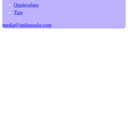
Opplevelser
Tips
media@onlineoslo.com