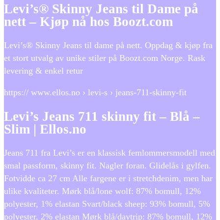
Levi’s® Skinny Jeans til Dame på
nett – Kjøp nå hos Boozt.com
Levi’s® Skinny Jeans til dame på nett. Oppdag & kjøp fra
et stort utvalg av unike stiler på Boozt.com Norge. Rask
levering & enkel retur
https:// www.ellos.no › levi-s › jeans-711-skinny-fit
Levi’s Jeans 711 skinny fit – Blå –
Slim | Ellos.no
Jeans 711 fra Levi’s er en klassisk femlommersmodell med
smal passform, skinny fit. Nagler foran. Glidelås i gylfen.
Fotvidde ca 27 cm Alle fargene er i stretchdenim, men har
ulike kvaliteter. Mørk blå/lone wolf: 87% bomull, 12%
polyester, 1% elastan Svart/black sheep: 93% bomull, 5%
polyester, 2% elastan Mørk blå/daytrip: 87% bomull, 12%