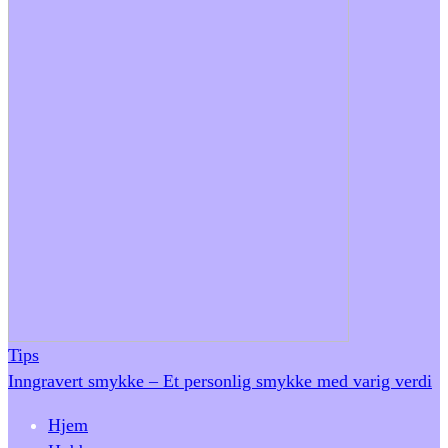
Tips
Inngravert smykke – Et personlig smykke med varig verdi
Hjem