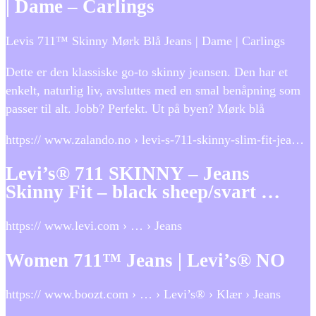
| Dame – Carlings
Levis 711™ Skinny Mørk Blå Jeans | Dame | Carlings
Dette er den klassiske go-to skinny jeansen. Den har et
enkelt, naturlig liv, avsluttes med en smal benåpning som
passer til alt. Jobb? Perfekt. Ut på byen? Mørk blå
https:// www.zalando.no › levi-s-711-skinny-slim-fit-jea…
Levi’s® 711 SKINNY – Jeans
Skinny Fit – black sheep/svart …
https:// www.levi.com › … › Jeans
Women 711™ Jeans | Levi’s® NO
https:// www.boozt.com › … › Levi’s® › Klær › Jeans