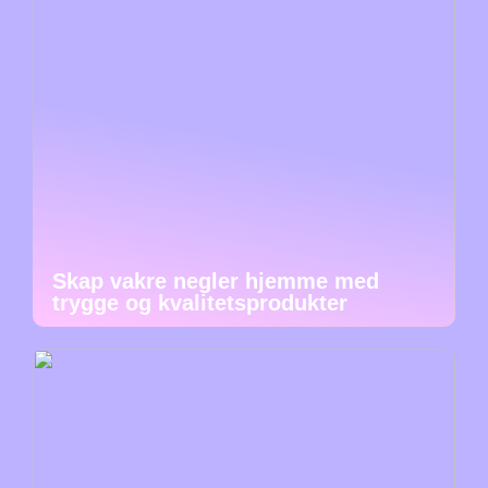
Skap vakre negler hjemme med
trygge og kvalitetsprodukter