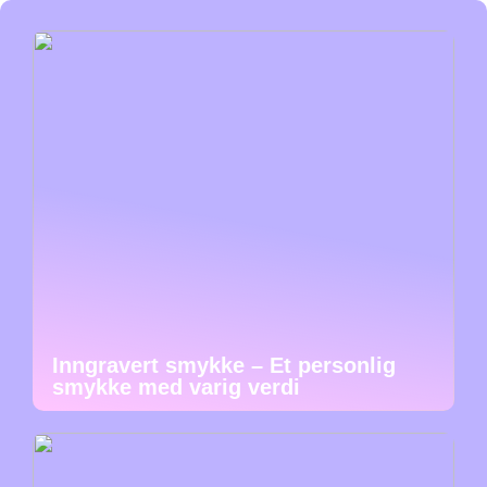
Inngravert smykke – Et personlig
smykke med varig verdi