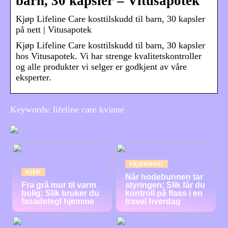
barn, 30 kapsler – Vitusapotek
Kjøp Lifeline Care kosttilskudd til barn, 30 kapsler
på nett | Vitusapotek
Kjøp Lifeline Care kosttilskudd til barn, 30 kapsler
hos Vitusapotek. Vi har strenge kvalitetskontroller
og alle produkter vi selger er godkjent av våre
eksperter.
Keywords: lifeline care kvinne
SKJØNNHET
HJEM
Når hodebunnen tar
Fra grå mur til varm
styringen: Slik får du
bolig: Slik bruker du
kontroll på flass i en
fasadetegl hjemme
travel hverdag