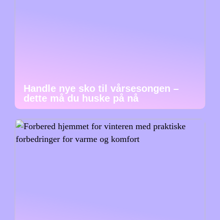
Handle nye sko til vårsesongen –
dette må du huske på nå