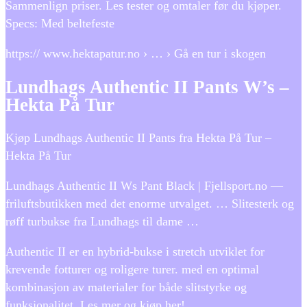
Sammenlign priser. Les tester og omtaler før du kjøper.
Specs: Med beltefeste
https:// www.hektapatur.no › … › Gå en tur i skogen
Lundhags Authentic II Pants W’s –
Hekta På Tur
Kjøp Lundhags Authentic II Pants fra Hekta På Tur –
Hekta På Tur
Lundhags Authentic II Ws Pant Black | Fjellsport.no —
friluftsbutikken med det enorme utvalget. … Slitesterk og
røff turbukse fra Lundhags til dame …
Authentic II er en hybrid-bukse i stretch utviklet for
krevende fotturer og roligere turer. med en optimal
kombinasjon av materialer for både slitstyrke og
funksjonalitet. Les mer og kjøp her!