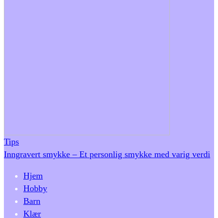
Tips
Inngravert smykke – Et personlig smykke med varig verdi
Hjem
Hobby
Barn
Klær