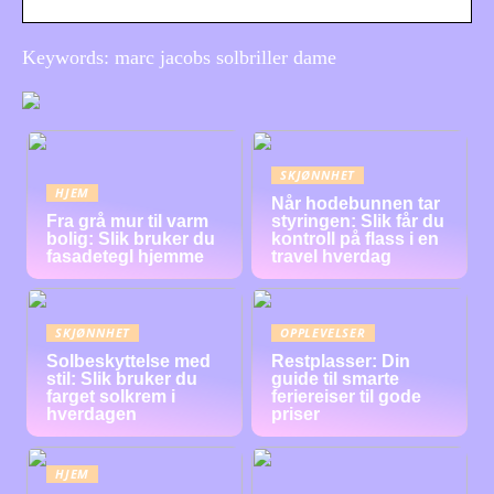
Keywords: marc jacobs solbriller dame
SKJØNNHET
HJEM
Når hodebunnen tar
Fra grå mur til varm
styringen: Slik får du
bolig: Slik bruker du
kontroll på flass i en
fasadetegl hjemme
travel hverdag
SKJØNNHET
OPPLEVELSER
Solbeskyttelse med
Restplasser: Din
stil: Slik bruker du
guide til smarte
farget solkrem i
feriereiser til gode
hverdagen
priser
HJEM