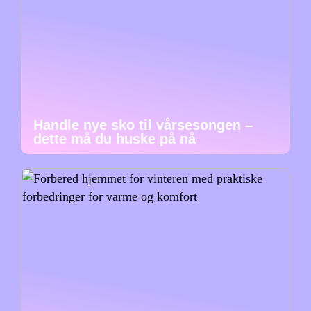
Handle nye sko til vårsesongen –
dette må du huske på nå