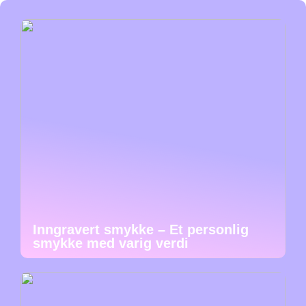
Inngravert smykke – Et personlig
smykke med varig verdi