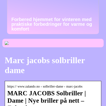
Forbered hjemmet for vinteren med
praktiske forbedringer for varme og
komfort
Marc jacobs solbriller
dame
https:// www.zalando.no › solbriller-dame › marc-jacobs
MARC JACOBS Solbriller |
Dame | Nye briller på nett –