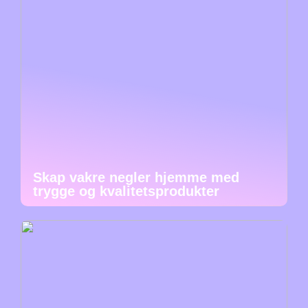
Skap vakre negler hjemme med
trygge og kvalitetsprodukter