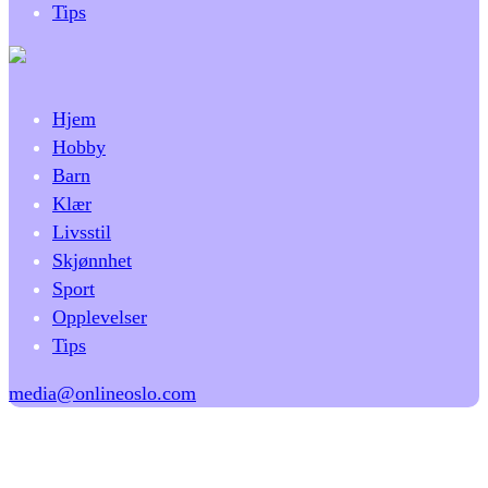
Tips
Hjem
Hobby
Barn
Klær
Livsstil
Skjønnhet
Sport
Opplevelser
Tips
media@onlineoslo.com