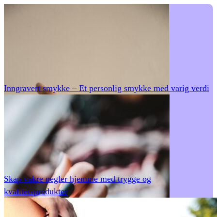
Inngravert smykke – Et personlig smykke med varig verdi
Skap vakre negler hjemme med trygge og
kvalitetsprodukter