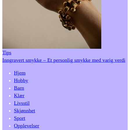
Tips
Inngravert smykke – Et personlig smykke med varig verdi
Hjem
Hobby
Barn
Klær
Livsstil
Skjønnhet
Sport
Opplevelser