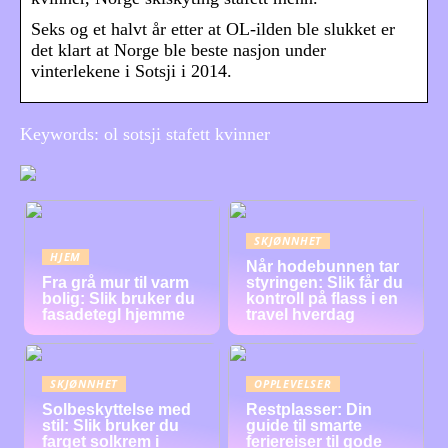
Seks og et halvt år etter at OL-ilden ble slukket er
det klart at Norge ble beste nasjon under
vinterlekene i Sotsji i 2014.
Keywords: ol sotsji stafett kvinner
SKJØNNHET
HJEM
Når hodebunnen tar
Fra grå mur til varm
styringen: Slik får du
bolig: Slik bruker du
kontroll på flass i en
fasadetegl hjemme
travel hverdag
SKJØNNHET
OPPLEVELSER
Solbeskyttelse med
Restplasser: Din
stil: Slik bruker du
guide til smarte
farget solkrem i
feriereiser til gode