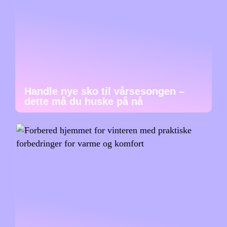
Handle nye sko til vårsesongen –
dette må du huske på nå