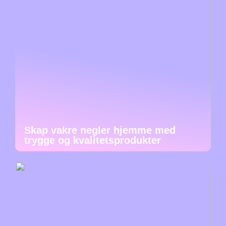
Skap vakre negler hjemme med
trygge og kvalitetsprodukter