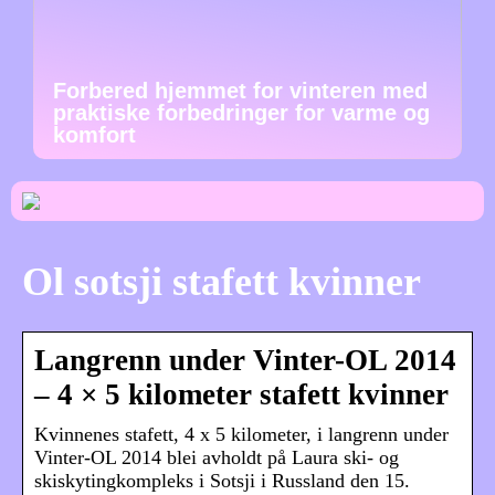
Forbered hjemmet for vinteren med
praktiske forbedringer for varme og
komfort
Ol sotsji stafett kvinner
Langrenn under Vinter-OL 2014
– 4 × 5 kilometer stafett kvinner
Kvinnenes stafett, 4 x 5 kilometer, i langrenn under
Vinter-OL 2014 blei avholdt på Laura ski- og
skiskytingkompleks i Sotsji i Russland den 15.