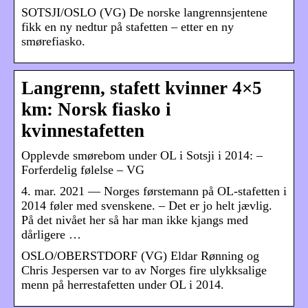
SOTSJI/OSLO (VG) De norske langrennsjentene
fikk en ny nedtur på stafetten – etter en ny
smørefiasko.
Langrenn, stafett kvinner 4×5
km: Norsk fiasko i
kvinnestafetten
Opplevde smørebom under OL i Sotsji i 2014: –
Forferdelig følelse – VG
4. mar. 2021 — Norges førstemann på OL-stafetten i
2014 føler med svenskene. – Det er jo helt jævlig.
På det nivået her så har man ikke kjangs med
dårligere …
OSLO/OBERSTDORF (VG) Eldar Rønning og
Chris Jespersen var to av Norges fire ulykksalige
menn på herrestafetten under OL i 2014.