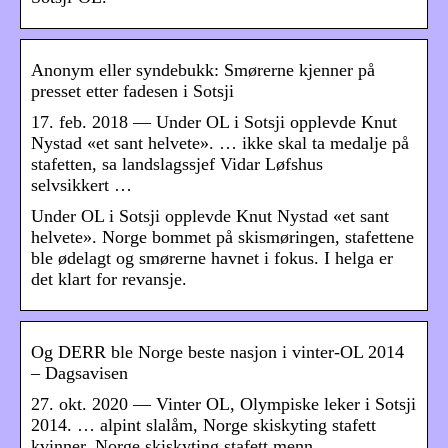
Anonym eller syndebukk: Smørerne kjenner på
presset etter fadesen i Sotsji
17. feb. 2018 — Under OL i Sotsji opplevde Knut
Nystad «et sant helvete». … ikke skal ta medalje på
stafetten, sa landslagssjef Vidar Løfshus
selvsikkert …
Under OL i Sotsji opplevde Knut Nystad «et sant
helvete». Norge bommet på skismøringen, stafettene
ble ødelagt og smørerne havnet i fokus. I helga er
det klart for revansje.
Og DERR ble Norge beste nasjon i vinter-OL 2014
– Dagsavisen
27. okt. 2020 — Vinter OL, Olympiske leker i Sotsji
2014. … alpint slalåm, Norge skiskyting stafett
kvinner, Norge skiskyting stafett menn.