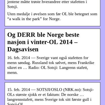
jentene måtte trøste hverandree etter stafetten i
Sotsji.
Uten medalje i øvelsen som før OL ble betegnet som
“a walk in the park” for Norge.
Og DERR ble Norge beste
nasjon i vinter-OL 2014 –
Dagsavisen
16. feb. 2014 — Sverige vant også stafetten for
menn søndag. Russland tok sølvet, mens Frankrike
sikret en … Radio: OL Sotsji: Langrenn stafett,
menn.
15. feb. 2014 — SOTSJI/OSLO (NRK.no): Sotsji-
OLs største sjokk er et faktum: De norske …
langrennstafett, mens Sverige tok sitt første gull i
Sotsji-OL.