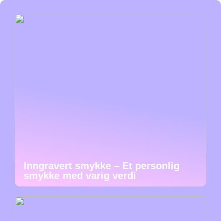
Inngravert smykke – Et personlig
smykke med varig verdi