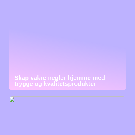
Skap vakre negler hjemme med
trygge og kvalitetsprodukter