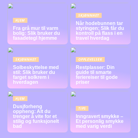
SKJØNNHET
HJEM
Når hodebunnen tar
Fra grå mur til varm
styringen: Slik får du
bolig: Slik bruker du
kontroll på flass i en
fasadetegl hjemme
travel hverdag
SKJØNNHET
OPPLEVELSER
Solbeskyttelse med
Restplasser: Din
stil: Slik bruker du
guide til smarte
farget solkrem i
feriereiser til gode
hverdagen
priser
HJEM
Dusjforheng
TIPS
oppheng: Alt du
trenger å vite for et
Inngravert smykke –
stilig og funksjonelt
Et personlig smykke
bad
med varig verdi