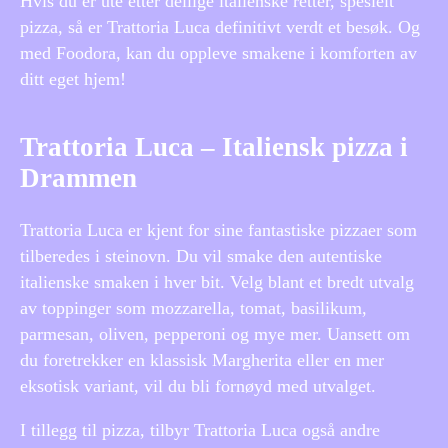
Hvis du er ute etter deilige italienske retter, spesielt
pizza, så er Trattoria Luca definitivt verdt et besøk. Og
med Foodora, kan du oppleve smakene i komforten av
ditt eget hjem!
Trattoria Luca – Italiensk pizza i
Drammen
Trattoria Luca er kjent for sine fantastiske pizzaer som
tilberedes i steinovn. Du vil smake den autentiske
italienske smaken i hver bit. Velg blant et bredt utvalg
av toppinger som mozzarella, tomat, basilikum,
parmesan, oliven, pepperoni og mye mer. Uansett om
du foretrekker en klassisk Margherita eller en mer
eksotisk variant, vil du bli fornøyd med utvalget.
I tillegg til pizza, tilbyr Trattoria Luca også andre