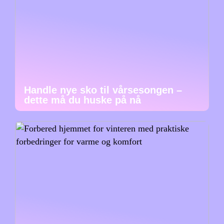
Handle nye sko til vårsesongen –
dette må du huske på nå