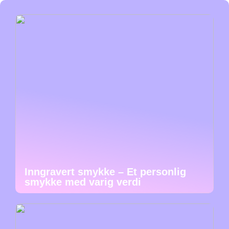
Inngravert smykke – Et personlig
smykke med varig verdi