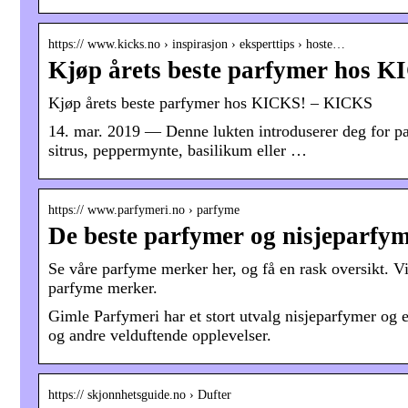
https:// www.kicks.no › inspirasjon › eksperttips › hoste…
Kjøp årets beste parfymer hos K
Kjøp årets beste parfymer hos KICKS! – KICKS
14. mar. 2019 — Denne lukten introduserer deg for pa
sitrus, peppermynte, basilikum eller …
https:// www.parfymeri.no › parfyme
De beste parfymer og nisjeparfym
Se våre parfyme merker her, og få en rask oversikt. Vi
parfyme merker.
Gimle Parfymeri har et stort utvalg nisjeparfymer og e
og andre velduftende opplevelser.
https:// skjonnhetsguide.no › Dufter