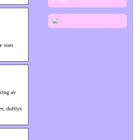
Tips
ne som
øring av
r, duftlys