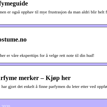
rfymeguide
n er også opphav til mye frustrasjon da man aldri blir helt 
Costume.no
r er våre eksperttips for å velge rett note til din hud!
arfyme merker – Kjøp her
 har gjort det enkelt å finne parfymen du leter etter ved oppf
e 2020