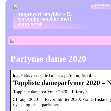
kvalit
Inngravert smykke – Et
personlig smykke med
varig verdi
Parfyme dame 2020
https:// lifestyle.nordicfeel.no › tips-guider › toppliste-da…
Toppliste dameparfymer 2020 – No
Toppliste dameparfymer 2020 – Lifestyle
31. aug. 2020 — Favorittdufter 2020: Fra de friske og
nyeste og beste parfymer.