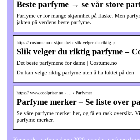
Beste parfyme → se vår store pa
Parfyme er for mange skjønnhet på flaske. Men parfyme
jakten på verdens beste parfyme.
https:// costume.no › skjonnhet › slik-velger-du-riktig-p…
Slik velger du riktig parfyme – 
Det beste parfymene for dame | Costume.no
Du kan velge riktig parfyme uten å ha luktet på den – he
https:// www.coolpriser.no › … › Parfymer
Parfyme merker – Se liste over p
Se våre parfyme merker her, og få en rask oversikt. Vi
parfyme merker.
Keywords: parfyme dame 2020, populær parfyme dam