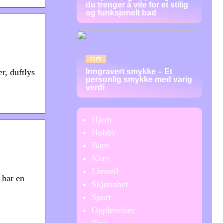
du trenger å vite for et stilig
og funksjonelt bad
TIPS
Inngravert smykke – Et
r, duftlys
personlig smykke med varig
verdi
Hjem
Hobby
Barn
Klær
Livsstil
 har en
Skjønnhet
Sport
Opplevelser