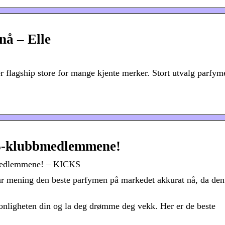
nå – Elle
r flagship store for mange kjente merker. Stort utvalg parfyme
S-klubbmedlemmene!
bmedlemmene! – KICKS
vår mening den beste parfymen på markedet akkurat nå, da den
nligheten din og la deg drømme deg vekk. Her er de beste