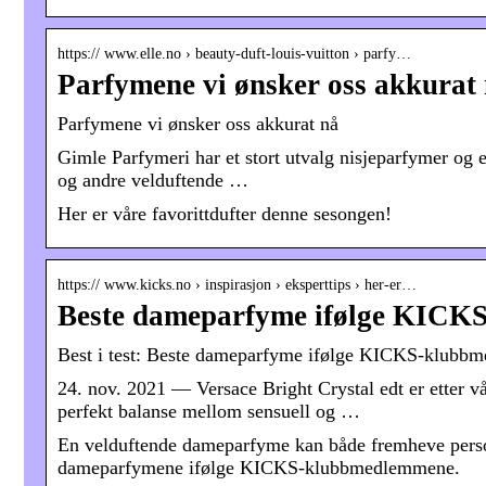
https:// www.elle.no › beauty-duft-louis-vuitton › parfy…
Parfymene vi ønsker oss akkurat 
Parfymene vi ønsker oss akkurat nå
Gimle Parfymeri har et stort utvalg nisjeparfymer og e
og andre velduftende …
Her er våre favorittdufter denne sesongen!
https:// www.kicks.no › inspirasjon › eksperttips › her-er…
Beste dameparfyme ifølge KICK
Best i test: Beste dameparfyme ifølge KICKS-klub
24. nov. 2021 — Versace Bright Crystal edt er etter 
perfekt balanse mellom sensuell og …
En velduftende dameparfyme kan både fremheve perso
dameparfymene ifølge KICKS-klubbmedlemmene.