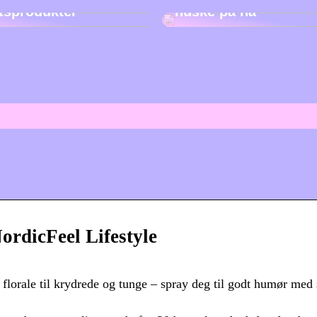
etsprodukter
huske på nå
rdicFeel Lifestyle
 florale til krydrede og tunge – spray deg til godt humør med