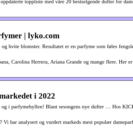
 oppdaterte toppliste med våre 20 bestselgende dufter for dam
rfymer | lyko.com
e og hvite blomster. Resultatet er en parfyme som føles fengsl
na, Carolina Herrera, Ariana Grande og mange flere. Her e
 markedet i 2022
 – og i parfymehyllen! Blant sesongens nye dufter … Hos KIC
r? Vi har analysert og vurdert markeds mest populær damepar