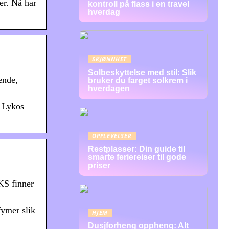
er. Nå har
kontroll på flass i en travel
hverdag
SKJØNNHET
Solbeskyttelse med stil: Slik
ende,
bruker du farget solkrem i
hverdagen
r Lykos
OPPLEVELSER
Restplasser: Din guide til
smarte feriereiser til gode
priser
KS finner
fymer slik
HJEM
Dusjforheng oppheng: Alt