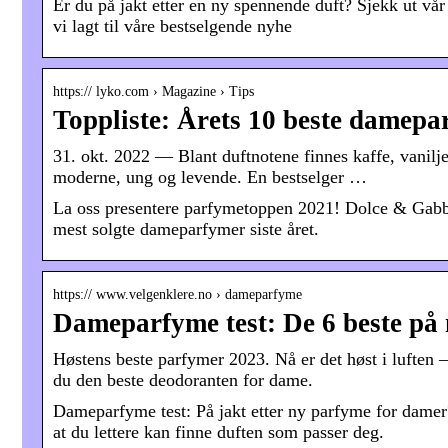
Er du på jakt etter en ny spennende duft? Sjekk ut vår
vi lagt til våre bestselgende nyhe
https:// lyko.com › Magazine › Tips
Toppliste: Årets 10 beste damepa
31. okt. 2022 — Blant duftnotene finnes kaffe, vanilj
moderne, ung og levende. En bestselger …
La oss presentere parfymetoppen 2021! Dolce & Gabba
mest solgte dameparfymer siste året.
https:// www.velgenklere.no › dameparfyme
Dameparfyme test: De 6 beste på
Høstens beste parfymer 2023. Nå er det høst i luften
du den beste deodoranten for dame.
Dameparfyme test: På jakt etter ny parfyme for dame
at du lettere kan finne duften som passer deg.