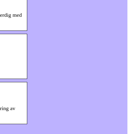
ferdig med
øring av