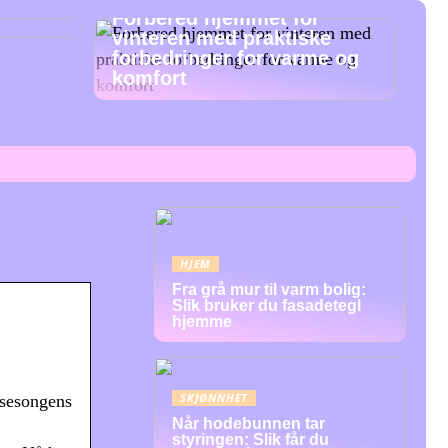
Forbered hjemmet for
vinteren med praktiske
forbedringer for varme og
komfort
HJEM
Fra grå mur til varm bolig:
Slik bruker du fasadetegl
hjemme
SKJØNNHET
 sesongens
Når hodebunnen tar
styringen: Slik får du