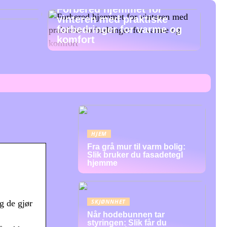
Forbered hjemmet for
vinteren med praktiske
forbedringer for varme og
komfort
HJEM
Fra grå mur til varm bolig:
Slik bruker du fasadetegl
hjemme
SKJØNNHET
g de gjør
Når hodebunnen tar
styringen: Slik får du