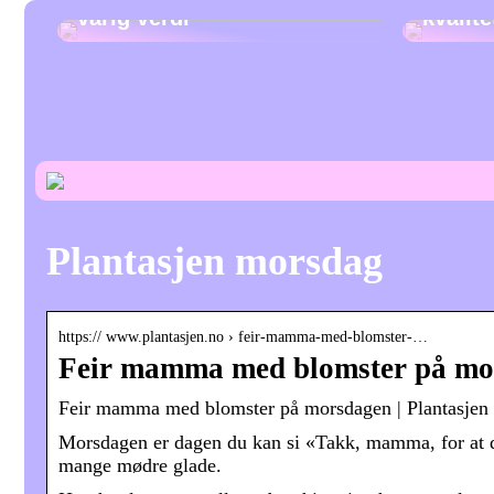
varig verdi
kvalit
Plantasjen morsdag
https:// www.plantasjen.no › feir-mamma-med-blomster-…
Feir mamma med blomster på mor
Feir mamma med blomster på morsdagen | Plantasjen
Morsdagen er dagen du kan si «Takk, mamma, for at du 
mange mødre glade.