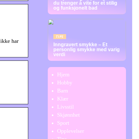
du trenger å vite for et stilig
og funksjonelt bad
TIPS
 ikke har
Inngravert smykke – Et
personlig smykke med varig
verdi
Hjem
Hobby
Barn
Klær
Livsstil
Skjønnhet
Sport
Opplevelser