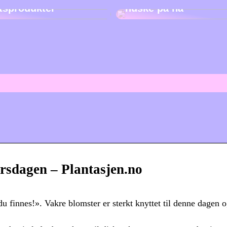
etsprodukter
huske på nå
sdagen – Plantasjen.no
finnes!». Vakre blomster er sterkt knyttet til denne dagen o