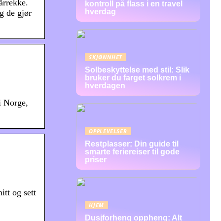
 årrekke.
kontroll på flass i en travel
hverdag
g de gjør
SKJØNNHET
Solbeskyttelse med stil: Slik
bruker du farget solkrem i
hverdagen
i Norge,
OPPLEVELSER
Restplasser: Din guide til
smarte feriereiser til gode
priser
itt og sett
HJEM
Dusjforheng oppheng: Alt