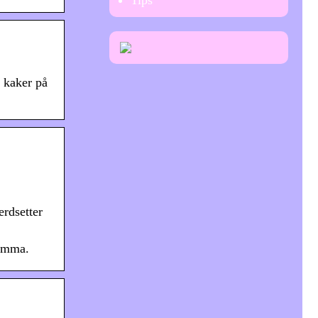
Tips
g kaker på
erdsetter
mamma.