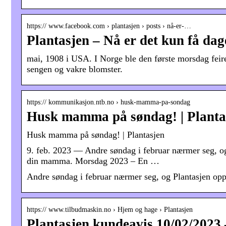
https:// www.facebook.com › plantasjen › posts › nå-er-…
Plantasjen – Nå er det kun få da
mai, 1908 i USA. I Norge ble den første morsdag feire
sengen og vakre blomster.
https:// kommunikasjon.ntb.no › husk-mamma-pa-sondag
Husk mamma på søndag! | Plant
Husk mamma på søndag! | Plantasjen
9. feb. 2023 — Andre søndag i februar nærmer seg, og 
din mamma. Morsdag 2023 – En …
Andre søndag i februar nærmer seg, og Plantasjen oppf
https:// www.tilbudmaskin.no › Hjem og hage › Plantasjen
Plantasjen kundeavis 10/02/2023