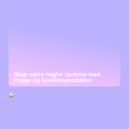
Skap vakre negler hjemme med
trygge og kvalitetsprodukter