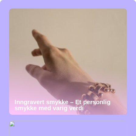
Inngravert smykke – Et personlig
smykke med varig verdi