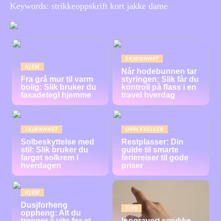
Keywords: strikkeoppskrift kort jakke dame
SKJØNNHET
HJEM
Når hodebunnen tar
Fra grå mur til varm
styringen: Slik får du
bolig: Slik bruker du
kontroll på flass i en
fasadetegl hjemme
travel hverdag
SKJØNNHET
OPPLEVELSER
Solbeskyttelse med
Restplasser: Din
stil: Slik bruker du
guide til smarte
farget solkrem i
feriereiser til gode
hverdagen
priser
HJEM
Dusjforheng
TIPS
oppheng: Alt du
trenger å vite for et
Inngravert smykke –