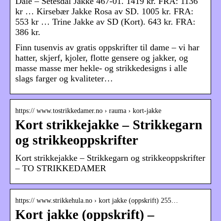
Dale – Setesdal Jakke 467-01. 1419 kr. FRA: 1136
kr … Kirsebær Jakke Rosa av SD. 1005 kr. FRA:
553 kr … Trine Jakke av SD (Kort). 643 kr. FRA:
386 kr.
Finn tusenvis av gratis oppskrifter til dame – vi har
hatter, skjerf, kjoler, flotte gensere og jakker, og
masse masse mer hekle- og strikkedesigns i alle
slags farger og kvaliteter…
https:// www.tostrikkedamer.no › rauma › kort-jakke
Kort strikkejakke – Strikkegarn
og strikkeoppskrifter
Kort strikkejakke – Strikkegarn og strikkeoppskrifter
– TO STRIKKEDAMER
https:// www.strikkehula.no › kort jakke (oppskrift) 255…
Kort jakke (oppskrift) –