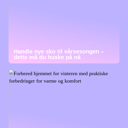
Handle nye sko til vårsesongen –
dette må du huske på nå