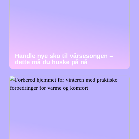
Handle nye sko til vårsesongen –
dette må du huske på nå