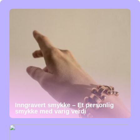
Inngravert smykke – Et personlig
smykke med varig verdi