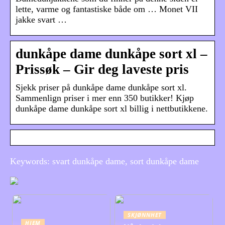
lette, varme og fantastiske både om … Monet VII
jakke svart …
dunkåpe dame dunkåpe sort xl –
Prissøk – Gir deg laveste pris
Sjekk priser på dunkåpe dame dunkåpe sort xl.
Sammenlign priser i mer enn 350 butikker! Kjøp
dunkåpe dame dunkåpe sort xl billig i nettbutikkene.
Keywords: svart dunkåpe dame, sort dunkåpe dame
SKJØNNHET
HJEM