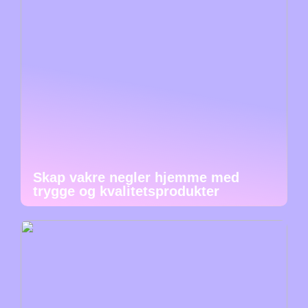
Skap vakre negler hjemme med
trygge og kvalitetsprodukter