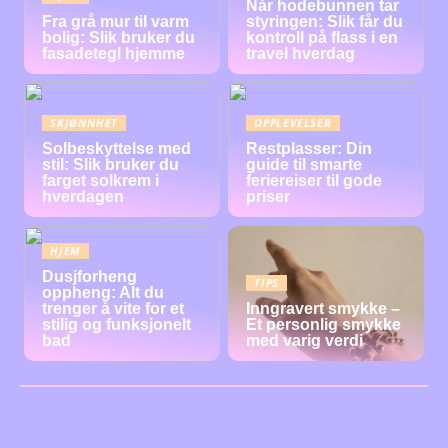
Når hodebunnen tar
Fra grå mur til varm
styringen: Slik får du
bolig: Slik bruker du
kontroll på flass i en
fasadetegl hjemme
travel hverdag
SKJØNNHET
OPPLEVELSER
Solbeskyttelse med
Restplasser: Din
stil: Slik bruker du
guide til smarte
farget solkrem i
feriereiser til gode
hverdagen
priser
HJEM
Dusjforheng
TIPS
oppheng: Alt du
trenger å vite for et
Inngravert smykke –
stilig og funksjonelt
Et personlig smykke
bad
med varig verdi