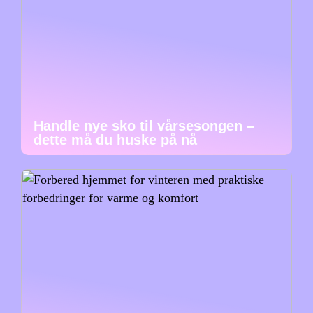
Handle nye sko til vårsesongen –
dette må du huske på nå