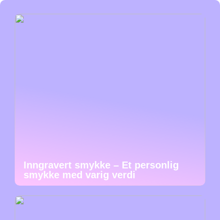
Inngravert smykke – Et personlig
smykke med varig verdi