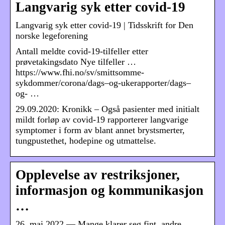
Langvarig syk etter covid-19
Langvarig syk etter covid-19 | Tidsskrift for Den
norske legeforening
Antall meldte covid-19-tilfeller etter
prøvetakingsdato Nye tilfeller …
https://www.fhi.no/sv/smittsomme-
sykdommer/corona/dags–og-ukerapporter/dags–
og- …
29.09.2020: Kronikk – Også pasienter med initialt
mildt forløp av covid-19 rapporterer langvarige
symptomer i form av blant annet brystsmerter,
tungpustethet, hodepine og utmattelse.
Opplevelse av restriksjoner,
informasjon og kommunikasjon
…
26. mai 2022 — Mange klarer seg fint, andre