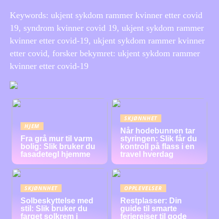
Keywords: ukjent sykdom rammer kvinner etter covid
19, syndrom kvinner covid 19, ukjent sykdom rammer
kvinner etter covid-19, ukjent sykdom rammer kvinner
etter covid, forsker bekymret: ukjent sykdom rammer
kvinner etter covid-19
SKJØNNHET
HJEM
Når hodebunnen tar
Fra grå mur til varm
styringen: Slik får du
bolig: Slik bruker du
kontroll på flass i en
fasadetegl hjemme
travel hverdag
SKJØNNHET
OPPLEVELSER
Solbeskyttelse med
Restplasser: Din
stil: Slik bruker du
guide til smarte
farget solkrem i
feriereiser til gode