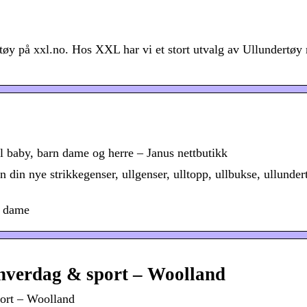
rtøy på xxl.no. Hos XXL har vi et stort utvalg av Ullundertøy
til baby, barn dame og herre – Janus nettbutikk
nn din nye strikkegenser, ullgenser, ulltopp, ullbukse, ullunde
l dame
il hverdag & sport – Woolland
port – Woolland