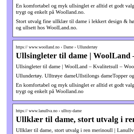
En komfortabel og myk ullsinglet er alltid et godt va
trygt og enkelt på Woolland.no.
Stort utvalg fine ullklær til dame i lekkert design & h
og ullsett hos WoolLand.no.
https:// www.woolland.no › Dame › Ullundertøy
Ullsingleter til dame | WoolLand 
Ullsingleter til dame | WoolLand – Kvalitetsull – Woo
Ullundertøy. Ulltrøye dameUllstilongs dameTopper og t
En komfortabel og myk ullsinglet er alltid et godt va
trygt og enkelt på Woolland.no
https:// www.lanullva.no › ulltoy-dame
Ullklær til dame, stort utvalg i r
Ullklær til dame, stort utvalg i ren merinoull | Lanullv