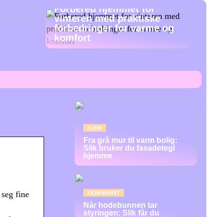
Forbered hjemmet for
vinteren med praktiske
forbedringer for varme og
komfort
HJEM
Fra grå mur til varm bolig:
Slik bruker du fasadetegl
hjemme
SKJØNNHET
 seg fine
Når hodebunnen tar
styringen: Slik får du