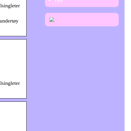
Tips
lsingleter
lundertøy
lsingleter