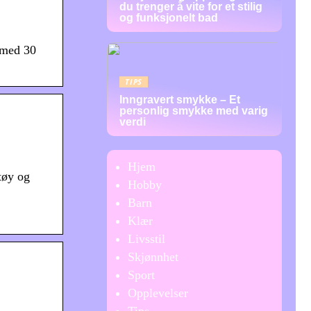
du trenger å vite for et stilig
og funksjonelt bad
 med 30
TIPS
Inngravert smykke – Et
personlig smykke med varig
verdi
Hjem
rtøy og
Hobby
Barn
Klær
Livsstil
Skjønnhet
Sport
Opplevelser