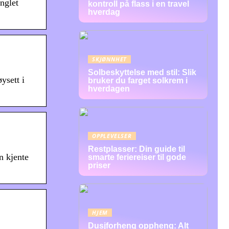
nglet
kontroll på flass i en travel
hverdag
SKJØNNHET
Solbeskyttelse med stil: Slik
ysett i
bruker du farget solkrem i
hverdagen
OPPLEVELSER
Restplasser: Din guide til
n kjente
smarte feriereiser til gode
priser
HJEM
Dusjforheng oppheng: Alt