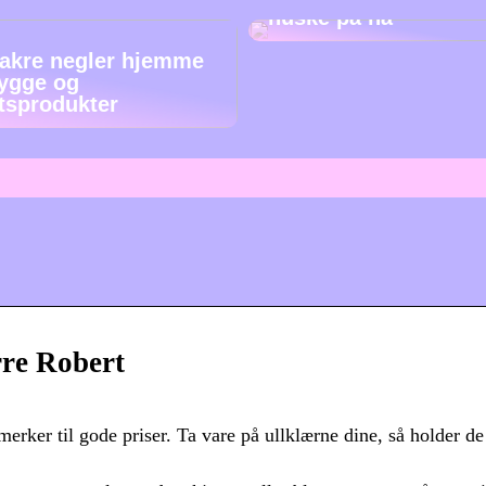
huske på nå
akre negler hjemme
ygge og
etsprodukter
rre Robert
 merker til gode priser. Ta vare på ullklærne dine, så holder de