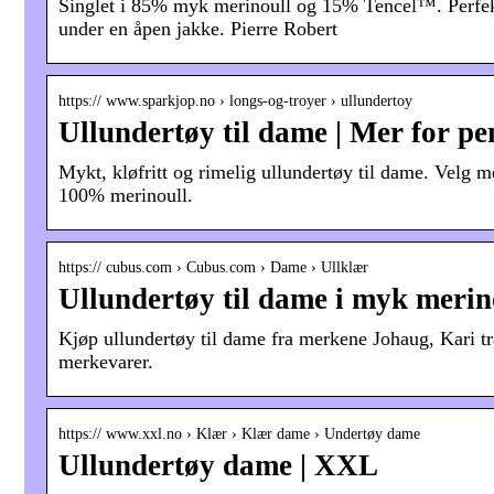
Singlet i 85% myk merinoull og 15% Tencel™. Perfekt
under en åpen jakke. Pierre Robert
https:// www.sparkjop.no › longs-og-troyer › ullundertoy
Ullundertøy til dame | Mer for p
Mykt, kløfritt og rimelig ullundertøy til dame. Velg m
100% merinoull.
https:// cubus.com › Cubus.com › Dame › Ullklær
Ullundertøy til dame i myk merino
Kjøp ullundertøy til dame fra merkene Johaug, Kari tr
merkevarer.
https:// www.xxl.no › Klær › Klær dame › Undertøy dame
Ullundertøy dame | XXL