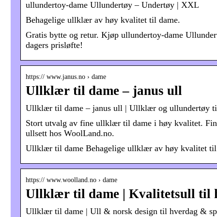
ullundertoy-dame Ullundertøy – Undertøy | XXL
Behagelige ullklær av høy kvalitet til dame.
Gratis bytte og retur. Kjøp ullundertoy-dame Ullunde
dagers prisløfte!
https:// www.janus.no › dame
Ullklær til dame – janus ull
Ullklær til dame – janus ull | Ullklær og ullundertøy 
Stort utvalg av fine ullklær til dame i høy kvalitet. Fi
ullsett hos WoolLand.no.
Ullklær til dame Behagelige ullklær av høy kvalitet ti
https:// www.woolland.no › dame
Ullklær til dame | Kvalitetsull t
Ullklær til dame | Ull & norsk design til hverdag & s