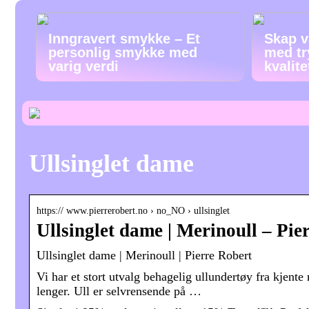
Inngravert smykke – Et
Skap v
personlig smykke med
med tr
varig verdi
kvalit
Ullsinglet dame
https:// www.pierrerobert.no › no_NO › ullsinglet
Ullsinglet dame | Merinoull – Pie
Ullsinglet dame | Merinoull | Pierre Robert
Vi har et stort utvalg behagelig ullundertøy fra kjente
lenger. Ull er selvrensende på …