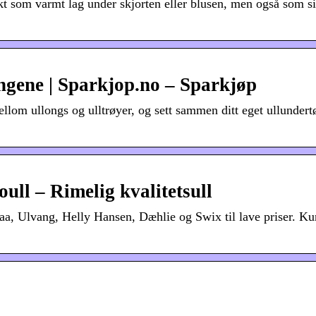
 som varmt lag under skjorten eller blusen, men også som si
engene | Sparkjop.no – Sparkjøp
ellom ullongs og ulltrøyer, og sett sammen ditt eget ullundertø
ull – Rimelig kvalitetsull
aa, Ulvang, Helly Hansen, Dæhlie og Swix til lave priser. Ku